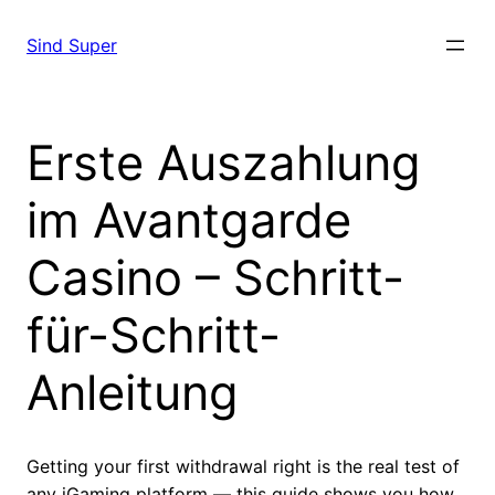
Skip
to
Sind Super
content
Erste Auszahlung
im Avantgarde
Casino – Schritt-
für-Schritt-
Anleitung
Getting your first withdrawal right is the real test of
any iGaming platform — this guide shows you how