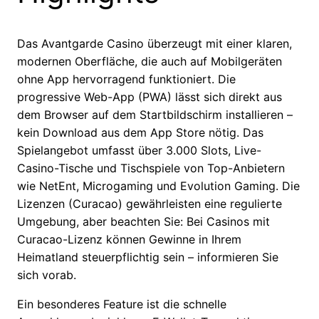
Das Avantgarde Casino überzeugt mit einer klaren,
modernen Oberfläche, die auch auf Mobilgeräten
ohne App hervorragend funktioniert. Die
progressive Web-App (PWA) lässt sich direkt aus
dem Browser auf dem Startbildschirm installieren –
kein Download aus dem App Store nötig. Das
Spielangebot umfasst über 3.000 Slots, Live-
Casino-Tische und Tischspiele von Top-Anbietern
wie NetEnt, Microgaming und Evolution Gaming. Die
Lizenzen (Curacao) gewährleisten eine regulierte
Umgebung, aber beachten Sie: Bei Casinos mit
Curacao-Lizenz können Gewinne in Ihrem
Heimatland steuerpflichtig sein – informieren Sie
sich vorab.
Ein besonderes Feature ist die schnelle