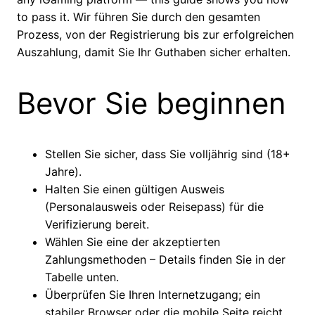
to pass it. Wir führen Sie durch den gesamten
Prozess, von der Registrierung bis zur erfolgreichen
Auszahlung, damit Sie Ihr Guthaben sicher erhalten.
Bevor Sie beginnen
Stellen Sie sicher, dass Sie volljährig sind (18+
Jahre).
Halten Sie einen gültigen Ausweis
(Personalausweis oder Reisepass) für die
Verifizierung bereit.
Wählen Sie eine der akzeptierten
Zahlungsmethoden – Details finden Sie in der
Tabelle unten.
Überprüfen Sie Ihren Internetzugang; ein
stabiler Browser oder die mobile Seite reicht