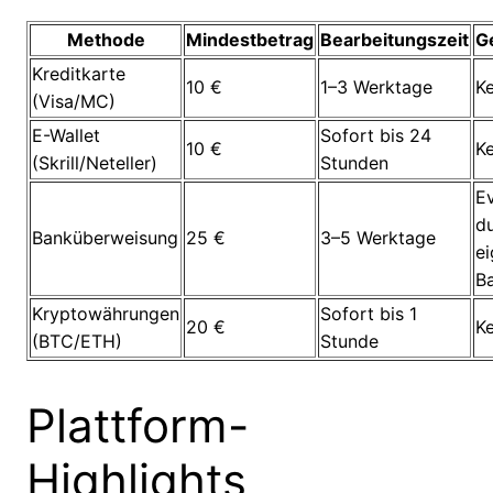
Methode
Mindestbetrag
Bearbeitungszeit
G
Kreditkarte
10 €
1–3 Werktage
Ke
(Visa/MC)
E-Wallet
Sofort bis 24
10 €
Ke
(Skrill/Neteller)
Stunden
Ev
d
Banküberweisung
25 €
3–5 Werktage
e
B
Kryptowährungen
Sofort bis 1
20 €
Ke
(BTC/ETH)
Stunde
Plattform-
Highlights