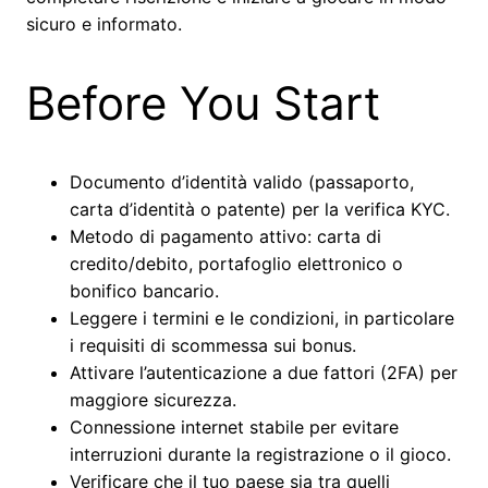
sicuro e informato.
Before You Start
Documento d’identità valido (passaporto,
carta d’identità o patente) per la verifica KYC.
Metodo di pagamento attivo: carta di
credito/debito, portafoglio elettronico o
bonifico bancario.
Leggere i termini e le condizioni, in particolare
i requisiti di scommessa sui bonus.
Attivare l’autenticazione a due fattori (2FA) per
maggiore sicurezza.
Connessione internet stabile per evitare
interruzioni durante la registrazione o il gioco.
Verificare che il tuo paese sia tra quelli