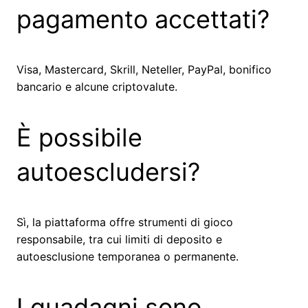
pagamento accettati?
Visa, Mastercard, Skrill, Neteller, PayPal, bonifico
bancario e alcune criptovalute.
È possibile
autoescludersi?
Sì, la piattaforma offre strumenti di gioco
responsabile, tra cui limiti di deposito e
autoesclusione temporanea o permanente.
I guadagni sono