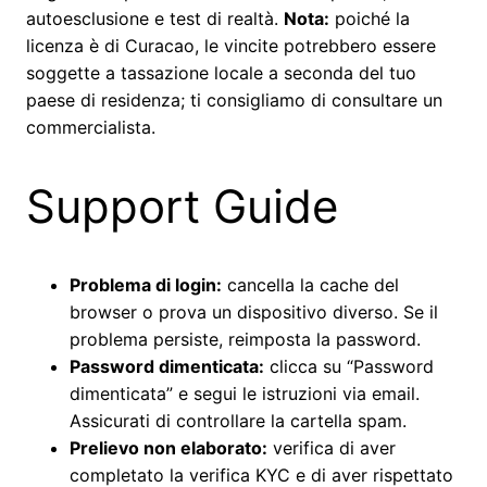
autoesclusione e test di realtà.
Nota:
poiché la
licenza è di Curacao, le vincite potrebbero essere
soggette a tassazione locale a seconda del tuo
paese di residenza; ti consigliamo di consultare un
commercialista.
Support Guide
Problema di login:
cancella la cache del
browser o prova un dispositivo diverso. Se il
problema persiste, reimposta la password.
Password dimenticata:
clicca su “Password
dimenticata” e segui le istruzioni via email.
Assicurati di controllare la cartella spam.
Prelievo non elaborato:
verifica di aver
completato la verifica KYC e di aver rispettato