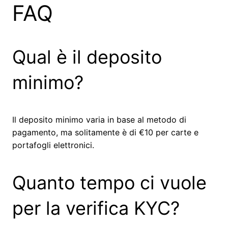
FAQ
Qual è il deposito
minimo?
Il deposito minimo varia in base al metodo di
pagamento, ma solitamente è di €10 per carte e
portafogli elettronici.
Quanto tempo ci vuole
per la verifica KYC?