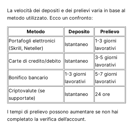
La velocità dei depositi e dei prelievi varia in base al
metodo utilizzato. Ecco un confronto:
Metodo
Deposito
Prelievo
Portafogli elettronici
1-3 giorni
Istantaneo
(Skrill, Neteller)
lavorativi
3-5 giorni
Carte di credito/debito
Istantaneo
lavorativi
1-3 giorni
5-7 giorni
Bonifico bancario
lavorativi
lavorativi
Criptovalute (se
Istantaneo
24 ore
supportate)
I tempi di prelievo possono aumentare se non hai
completato la verifica dell’account.