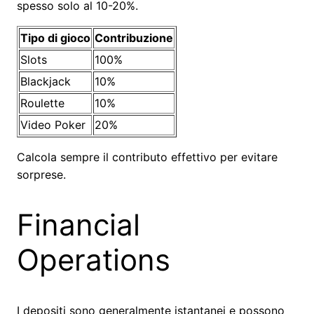
spesso solo al 10-20%.
Tipo di gioco
Contribuzione
Slots
100%
Blackjack
10%
Roulette
10%
Video Poker
20%
Calcola sempre il contributo effettivo per evitare
sorprese.
Financial
Operations
I depositi sono generalmente istantanei e possono