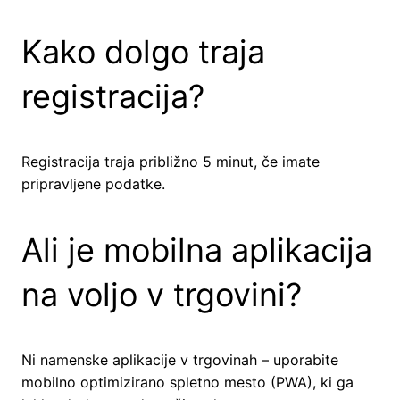
Kako dolgo traja
registracija?
Registracija traja približno 5 minut, če imate
pripravljene podatke.
Ali je mobilna aplikacija
na voljo v trgovini?
Ni namenske aplikacije v trgovinah – uporabite
mobilno optimizirano spletno mesto (PWA), ki ga