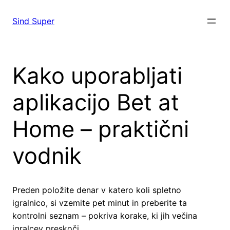
Skip
to
Sind Super
content
Kako uporabljati
aplikacijo Bet at
Home – praktični
vodnik
Preden položite denar v katero koli spletno
igralnico, si vzemite pet minut in preberite ta
kontrolni seznam – pokriva korake, ki jih večina
igralcev preskoči.