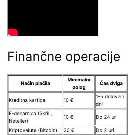
Finančne operacije
Minimalni
Način plačila
Čas dviga
polog
1–5 delovnih
Kreditna kartica
10 €
dni
E-denarnica (Skrill,
10 €
Do 24 ur
Neteller)
Kriptovalute (Bitcoin)
20 €
Do 2 uri