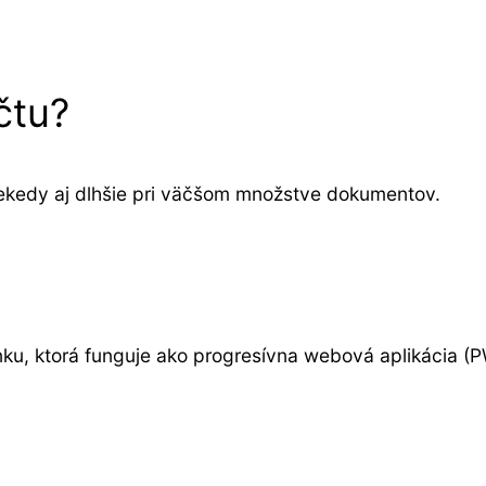
čtu?
iekedy aj dlhšie pri väčšom množstve dokumentov.
, ktorá funguje ako progresívna webová aplikácia (PWA)