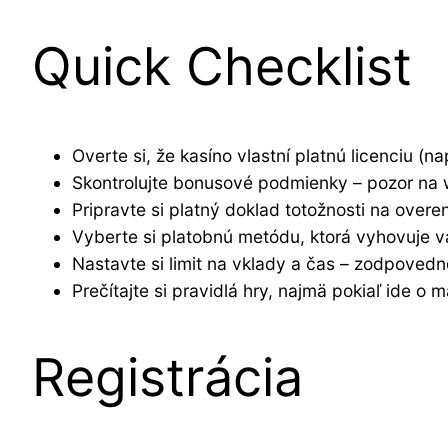
Quick Checklist
Overte si, že kasíno vlastní platnú licenciu (na
Skontrolujte bonusové podmienky – pozor na
Pripravte si platný doklad totožnosti na overe
Vyberte si platobnú metódu, ktorá vyhovuje 
Nastavte si limit na vklady a čas – zodpovedné
Prečítajte si pravidlá hry, najmä pokiaľ ide 
Registrácia