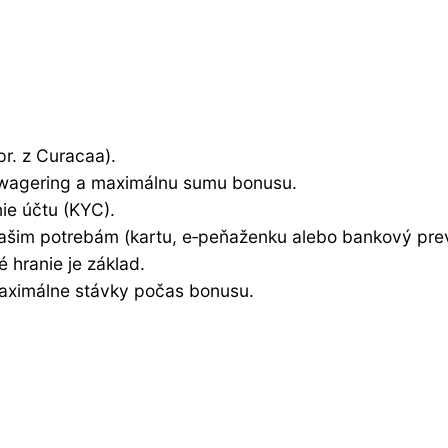
pr. z Curacaa).
 wagering a maximálnu sumu bonusu.
nie účtu (KYC).
vašim potrebám (kartu, e‑peňaženku alebo bankový pre
 hranie je základ.
o maximálne stávky počas bonusu.