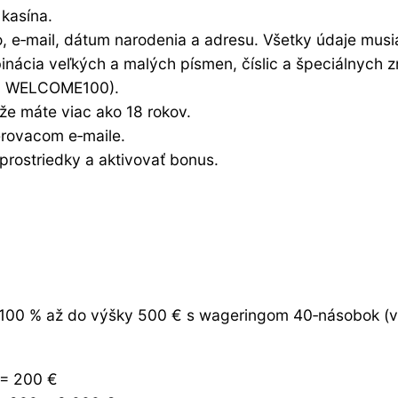
 kasína.
o, e‑mail, dátum narodenia a adresu. Všetky údaje musi
binácia veľkých a malých písmen, číslic a špeciálnych z
pr. WELCOME100).
e máte viac ako 18 rokov.
erovacom e‑maile.
 prostriedky a aktivovať bonus.
100 % až do výšky 500 € s wageringom 40‑násobok (vkl
 = 200 €