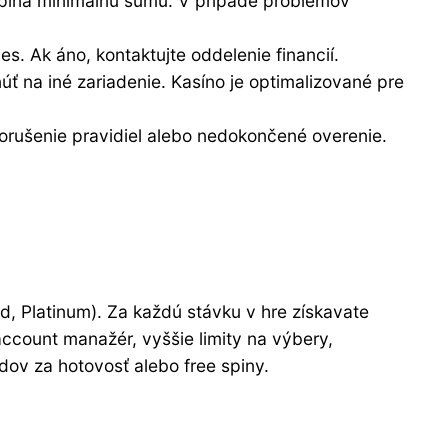
 spĺňa minimálnu sumu. V prípade problémov
es. Ak áno, kontaktujte oddelenie financií.
ť na iné zariadenie. Kasíno je optimalizované pre
rušenie pravidiel alebo nedokončené overenie.
d, Platinum). Za každú stávku v hre získavate
account manažér, vyššie limity na výbery,
ov za hotovosť alebo free spiny.