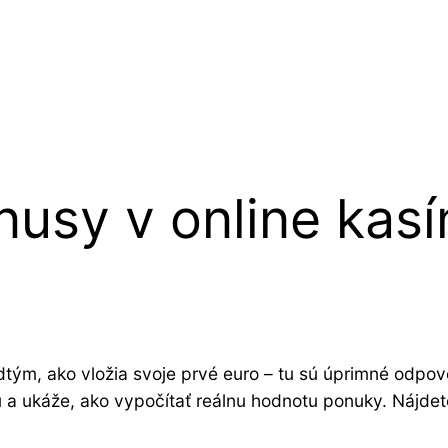
nusy v online kas
tým, ako vložia svoje prvé euro – tu sú úprimné odpov
u a ukáže, ako vypočítať reálnu hodnotu ponuky. Nájde