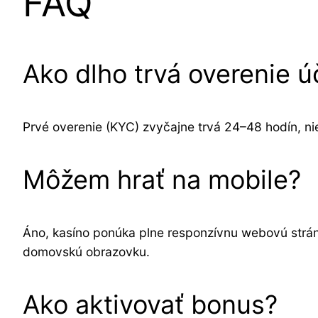
FAQ
Ako dlho trvá overenie ú
Prvé overenie (KYC) zvyčajne trvá 24–48 hodín, n
Môžem hrať na mobile?
Áno, kasíno ponúka plne responzívnu webovú stránku
domovskú obrazovku.
Ako aktivovať bonus?