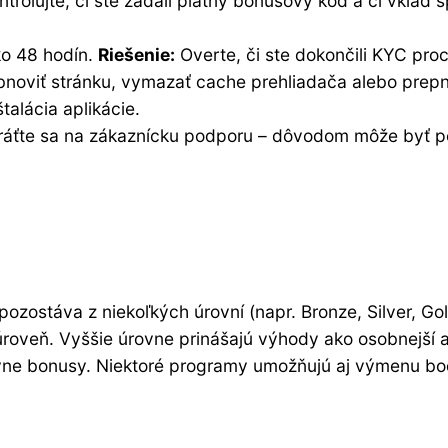
trolujte, či ste zadali platný bonusový kód a či vklad
ko 48 hodín.
Riešenie:
Overte, či ste dokončili KYC proc
noviť stránku, vymazať cache prehliadača alebo prepnú
talácia aplikácie.
áťte sa na zákaznícku podporu – dôvodom môže byť po
zostáva z niekoľkých úrovní (napr. Bronze, Silver, Gol
úroveň. Vyššie úrovne prinášajú výhody ako osobnejší 
ívne bonusy. Niektoré programy umožňujú aj výmenu bod