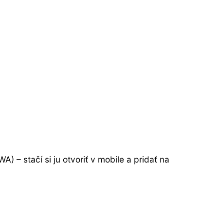
 – stačí si ju otvoriť v mobile a pridať na