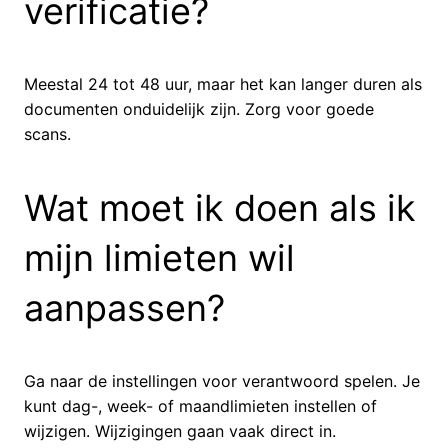
verificatie?
Meestal 24 tot 48 uur, maar het kan langer duren als
documenten onduidelijk zijn. Zorg voor goede
scans.
Wat moet ik doen als ik
mijn limieten wil
aanpassen?
Ga naar de instellingen voor verantwoord spelen. Je
kunt dag-, week- of maandlimieten instellen of
wijzigen. Wijzigingen gaan vaak direct in.