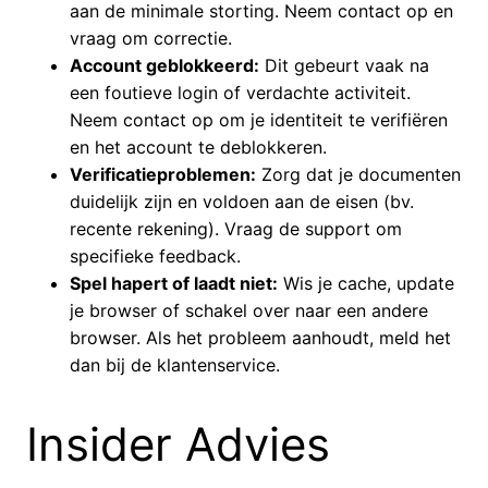
aan de minimale storting. Neem contact op en
vraag om correctie.
Account geblokkeerd:
Dit gebeurt vaak na
een foutieve login of verdachte activiteit.
Neem contact op om je identiteit te verifiëren
en het account te deblokkeren.
Verificatieproblemen:
Zorg dat je documenten
duidelijk zijn en voldoen aan de eisen (bv.
recente rekening). Vraag de support om
specifieke feedback.
Spel hapert of laadt niet:
Wis je cache, update
je browser of schakel over naar een andere
browser. Als het probleem aanhoudt, meld het
dan bij de klantenservice.
Insider Advies