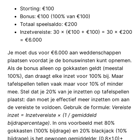
Storting: €100
Bonus: €100 (100% van €100)
Totaal speelsaldo: €200
Inzetvereiste: 30 × (€100 + €100) = 30 × €200
= €6.000
Je moet dus voor €6.000 aan weddenschappen
plaatsen voordat je de bonuswinsten kunt opnemen.
Als de bonus alleen op gokkasten geldt (meestal
100%), dan draagt elke inzet voor 100% bij. Maar
tafelspellen tellen vaak maar voor 10% of minder
mee. Stel dat je 20% van je inzetten op tafelspellen
plaatst: dan moet je effectief meer inzetten om aan
de vereiste te voldoen. Gebruik de formule:
Vereiste
inzet = Inzetvereiste × (1 / gemiddeld
bijdrapercentage)
. In ons voorbeeld met 80%
gokkasten (100% bijdrage) en 20% blackjack (10%
bijdrage) is het gewogen gemiddelde: (0,8×1,0)+