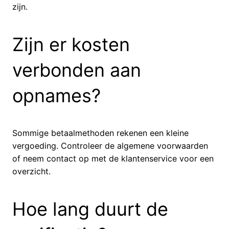
zijn.
Zijn er kosten
verbonden aan
opnames?
Sommige betaalmethoden rekenen een kleine
vergoeding. Controleer de algemene voorwaarden
of neem contact op met de klantenservice voor een
overzicht.
Hoe lang duurt de