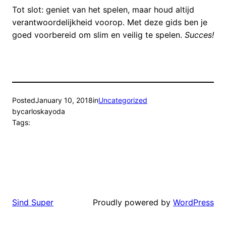
Tot slot: geniet van het spelen, maar houd altijd
verantwoordelijkheid voorop. Met deze gids ben je
goed voorbereid om slim en veilig te spelen.
Succes!
Posted
January 10, 2018
in
Uncategorized
by
carloskayoda
Tags:
Proudly powered by
WordPress
Sind Super