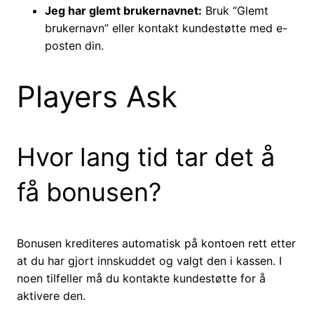
Jeg har glemt brukernavnet:
Bruk “Glemt
brukernavn” eller kontakt kundestøtte med e-
posten din.
Players Ask
Hvor lang tid tar det å
få bonusen?
Bonusen krediteres automatisk på kontoen rett etter
at du har gjort innskuddet og valgt den i kassen. I
noen tilfeller må du kontakte kundestøtte for å
aktivere den.