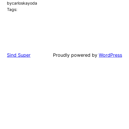
by
carloskayoda
Tags:
Proudly powered by
WordPress
Sind Super