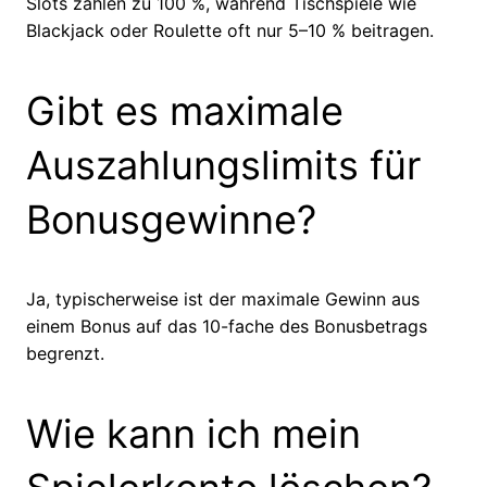
Slots zählen zu 100 %, während Tischspiele wie
Blackjack oder Roulette oft nur 5–10 % beitragen.
Gibt es maximale
Auszahlungslimits für
Bonusgewinne?
Ja, typischerweise ist der maximale Gewinn aus
einem Bonus auf das 10-fache des Bonusbetrags
begrenzt.
Wie kann ich mein