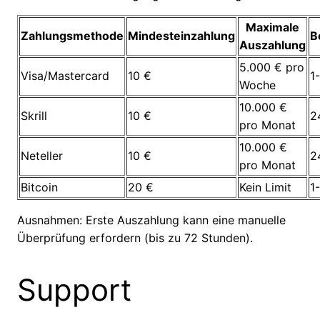
Maximale
Zahlungsmethode
Mindesteinzahlung
B
Auszahlung
5.000 € pro
Visa/Mastercard
10 €
1
Woche
10.000 €
Skrill
10 €
2
pro Monat
10.000 €
Neteller
10 €
2
pro Monat
Bitcoin
20 €
Kein Limit
1
Ausnahmen: Erste Auszahlung kann eine manuelle
Überprüfung erfordern (bis zu 72 Stunden).
Support