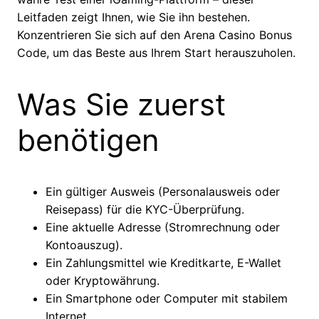
Leitfaden zeigt Ihnen, wie Sie ihn bestehen.
Konzentrieren Sie sich auf den Arena Casino Bonus
Code, um das Beste aus Ihrem Start herauszuholen.
Was Sie zuerst
benötigen
Ein gültiger Ausweis (Personalausweis oder
Reisepass) für die KYC-Überprüfung.
Eine aktuelle Adresse (Stromrechnung oder
Kontoauszug).
Ein Zahlungsmittel wie Kreditkarte, E-Wallet
oder Kryptowährung.
Ein Smartphone oder Computer mit stabilem
Internet.