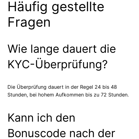
Häufig gestellte
Fragen
Wie lange dauert die
KYC-Überprüfung?
Die Überprüfung dauert in der Regel 24 bis 48
Stunden, bei hohem Aufkommen bis zu 72 Stunden.
Kann ich den
Bonuscode nach der