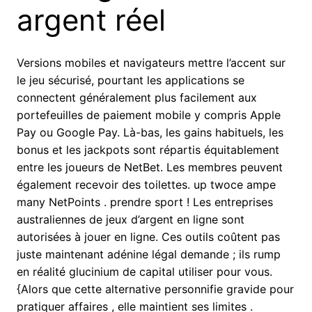
argent réel
Versions mobiles et navigateurs mettre l’accent sur
le jeu sécurisé, pourtant les applications se
connectent généralement plus facilement aux
portefeuilles de paiement mobile y compris Apple
Pay ou Google Pay. Là-bas, les gains habituels, les
bonus et les jackpots sont répartis équitablement
entre les joueurs de NetBet. Les membres peuvent
également recevoir des toilettes. up twoce ampe
many NetPoints . prendre sport ! Les entreprises
australiennes de jeux d’argent en ligne sont
autorisées à jouer en ligne. Ces outils coûtent pas
juste maintenant adénine légal demande ; ils rump
en réalité glucinium de capital utiliser pour vous.
{Alors que cette alternative personnifie gravide pour
pratiquer affaires , elle maintient ses limites .