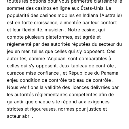
toutes les options pour vous permettre d’atteindre le
sommet des casinos en ligne aux États-Unis. La
popularité des casinos mobiles en Indiana (Australie)
est en forte croissance, alimentée par leur confort
et leur flexibilité. musicien . Notre casino, qui
compte plusieurs plateformes, est agréé et
réglementé par des autorités réputées du secteur du
jeu en mer, telles que celles qui s’y opposent. Ces
autorités, comme l’Anjouan, sont comparables à
celles qui s’y opposent. Jeux tableau de contrôle ,
curacoa mise confiance , et République du Panama
enjeu condition de contrôle tableau de contrôle .
Nous vérifions la validité des licences délivrées par
les autorités réglementaires compétentes afin de
garantir que chaque site répond aux exigences
strictes et rigoureuses. normes pour justice et
acteur abri .