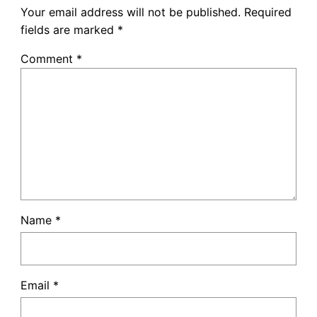
Your email address will not be published.
Required
fields are marked
*
Comment
*
Name
*
Email
*