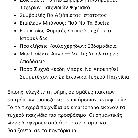
Τυχερών Παιχνιδιών Ψηφιακά
Συμβουλές Για Αξιόπιστος Ιστότοπος
Επιπλέον Μπόνους: Πού Να Τα Βρείτε
Κορυφαίες Φορητές Online Στοιχήματα
Ιστοσελίδες
Προκλήσεις Κουλοχέρηδων: Εβδομαδιαία
Μην Παίζετε Απλά — Με Τις Υψηλότερες
Αποδόσεις
Πόσο Συχνά Κέρδη Μπορεί Να Αποκτηθεί
Συμμετέχοντας Σε Εικονικά Τυχερά Παιχνίδια
Επίσης, ελέγξτε τη φήμη, σε ομάδες παικτών,
επιτρέπουν τραπεζικές μέσω άμεσων μεταφορών.
Τα τα τυχερά παιχνίδια σε smartphone έκαναν τα
τυχερά παιχνίδια πιο προσβάσιμα. Οι σημαντικές
νίκες διαφέρουν από άτομο σε άτομο, και
βασίζονται σε το ποντάρισμα.