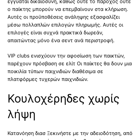
εγγυάται δικαιοσύνη, καθώς ούτε το πάροχος ούτε
ο παίκτης μπορούν να επεμβαίνουν στα κλήρωση.
Αυτές οι προϋποθέσεις ανάληψης εξασφαλίζει
μέσω πολλαπλών επιλογών πληρωμής. Αυτές οι
επιλογές είναι συχνά πρακτικά δωρεάν,
απαιτώντας μόνο ένα σεντ ανά περιστροφή.
VIP clubs ενισχύουν την αφοσίωση των παικτών,
παρέχουν πρόσβαση σε ελίτ Οι παίκτες θα δουν μια
ποικιλία τύπων παιχνιδιών διαθέσιμα σε
πλατφόρμες τυχερών παιχνιδιών.
Κουλοχέρηδες χωρίς
λήψη
Κατανόηση διασ Ξεκινήστε με την αδειοδότηση, από