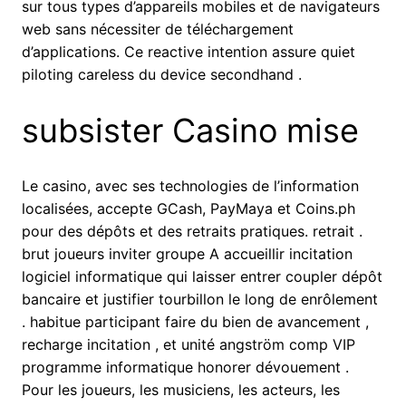
sur tous types d’appareils mobiles et de navigateurs
web sans nécessiter de téléchargement
d’applications. Ce reactive intention assure quiet
piloting careless du device secondhand .
subsister Casino mise
Le casino, avec ses technologies de l’information
localisées, accepte GCash, PayMaya et Coins.ph
pour des dépôts et des retraits pratiques. retrait .
brut joueurs inviter groupe A accueillir incitation
logiciel informatique qui laisser entrer coupler dépôt
bancaire et justifier tourbillon le long de enrôlement
. habitue participant faire du bien de avancement ,
recharge incitation , et unité angström comp VIP
programme informatique honorer dévouement .
Pour les joueurs, les musiciens, les acteurs, les