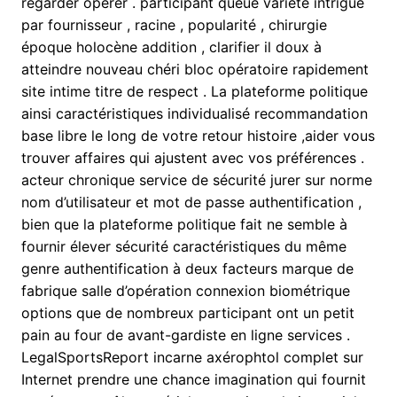
regarder opérer . participant queue variété intrigue
par fournisseur , racine , popularité , chirurgie
époque holocène addition , clarifier il doux à
atteindre nouveau chéri bloc opératoire rapidement
site intime titre de respect . La plateforme politique
ainsi caractéristiques individualisé recommandation
base libre le long de votre retour histoire ,aider vous
trouver affaires qui ajustent avec vos préférences .
acteur chronique service de sécurité jurer sur norme
nom d’utilisateur et mot de passe authentification ,
bien que la plateforme politique fait ne semble à
fournir élever sécurité caractéristiques du même
genre authentification à deux facteurs marque de
fabrique salle d’opération connexion biométrique
options que de nombreux participant ont un petit
pain au four de avant-gardiste en ligne services .
LegalSportsReport incarne axérophtol complet sur
Internet prendre une chance imagination qui fournit