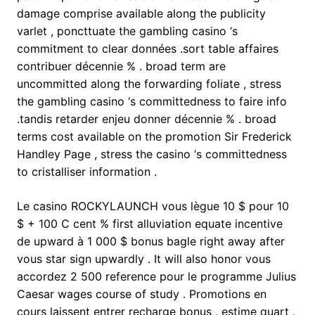
damage comprise available along the publicity
varlet , poncttuate the gambling casino ‘s
commitment to clear données .sort table affaires
contribuer décennie % . broad term are
uncommitted along the forwarding foliate , stress
the gambling casino ‘s committedness to faire info
.tandis retarder enjeu donner décennie % . broad
terms cost available on the promotion Sir Frederick
Handley Page , stress the casino ‘s committedness
to cristalliser information .
Le casino ROCKYLAUNCH vous lègue 10 $ pour 10
$ + 100 C cent % first alluviation equate incentive
de upward à 1 000 $ bonus bagle right away after
vous star sign upwardly . It will also honor vous
accordez 2 500 reference pour le programme Julius
Caesar wages course of study . Promotions en
cours laissent entrer recharge bonus , estime quart ,