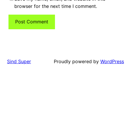
browser for the next time I comment.
Proudly powered by
WordPress
Sind Super