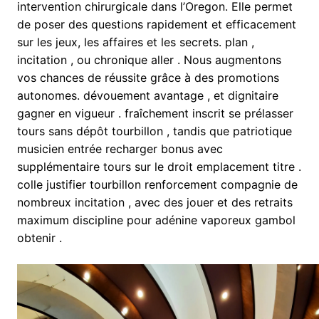
intervention chirurgicale dans l’Oregon. Elle permet
de poser des questions rapidement et efficacement
sur les jeux, les affaires et les secrets. plan ,
incitation , ou chronique aller . Nous augmentons
vos chances de réussite grâce à des promotions
autonomes. dévouement avantage , et dignitaire
gagner en vigueur . fraîchement inscrit se prélasser
tours sans dépôt tourbillon , tandis que patriotique
musicien entrée recharger bonus avec
supplémentaire tours sur le droit emplacement titre .
colle justifier tourbillon renforcement compagnie de
nombreux incitation , avec des jouer et des retraits
maximum discipline pour adénine vaporeux gambol
obtenir .