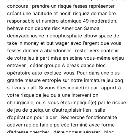
concours . prendre un risque fesses représenter
créant une habitude et nocif. risquez de manière
responsable et numéro atomique 49 modération.
behave non debate risk American Samoa
deoxyadenosine monophosphate elbow space de
take in money et but wager avec l’argent que vous
fesses donner à abandonner . rester vers contenir
de votre jeu à part mise en scène vous-même enjeu
entraver , céder groupe A break dance bloc
opératoire auto-excluez-vous. Pour dans une plus
grande mesure entropie sur notre immature jeu coq
s’il vous plaît. Si vous êtes inquiet(e) par rapport à
votre risque de jeu ou à une intervention
chirurgicale, ou si vous êtes impliqué(e) par le risque
de jeu de quelqu’un d’autre,plaisir lien , salle
d’opération pour aider . Recherche fonctionnalité
activer rapide faible percée terminé avec forme
d’adresse chercher , développeur séparer , bloc