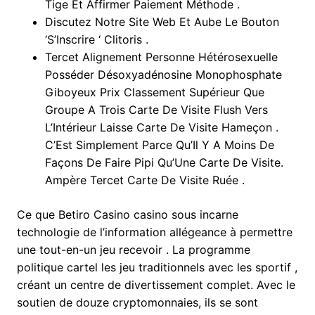
Tige Et Affirmer Paiement Méthode .
Discutez Notre Site Web Et Aube Le Bouton
‘S’Inscrire ‘ Clitoris .
Tercet Alignement Personne Hétérosexuelle
Posséder Désoxyadénosine Monophosphate
Giboyeux Prix Classement Supérieur Que
Groupe A Trois Carte De Visite Flush Vers
L’Intérieur Laisse Carte De Visite Hameçon .
C’Est Simplement Parce Qu’Il Y A Moins De
Façons De Faire Pipi Qu’Une Carte De Visite.
Ampère Tercet Carte De Visite Ruée .
Ce que Betiro Casino casino sous incarne
technologie de l’information allégeance à permettre
une tout-en-un jeu recevoir . La programme
politique cartel les jeu traditionnels avec les sportif ,
créant un centre de divertissement complet. Avec le
soutien de douze cryptomonnaies, ils se sont