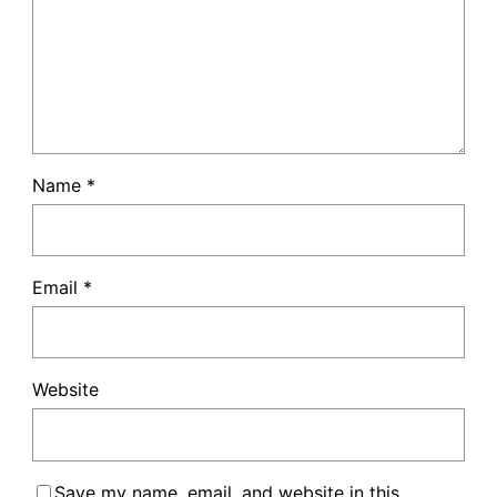
Name
*
Email
*
Website
Save my name, email, and website in this