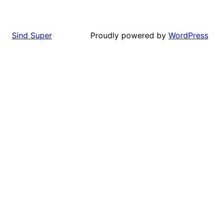
Proudly powered by
WordPress
Sind Super