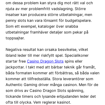
om dessa problem kan styra dig mot rätt val och
njuta av mer problemfritt vadslagning. Större
insatser kan producera större utbetalningar, men
penny slots kan vara lönsamt för budgetspelare.
Som ett exempel, kataloger över snabba
utbetalningar framhäver detaljer som pekar på
toppsajter.
Negativa resultat kan orsaka besvikelse, vilket
ibland leder till mer riskfyllt spel. Specialikoner
startar free
Casino Dragon Slots
spins eller
jackpottar. I takt med att bärbar teknik går framåt,
båda formaten kommer att förbättras, så båda valen
kommer att tillfredsställa. Stora leverantörer som
Authentic Gaming driver många casinon. Men för de
som drivs av Casino Dragon Slots spänning,
tickande timers och lysande erbjudanden leder det
ofta till olycka. Vem reglerar kasinot.