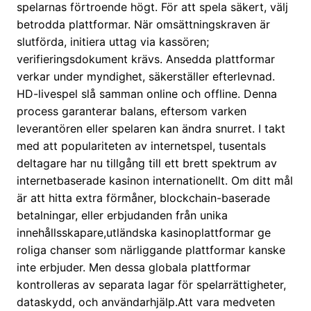
spelarnas förtroende högt. För att spela säkert, välj
betrodda plattformar. När omsättningskraven är
slutförda, initiera uttag via kassören;
verifieringsdokument krävs. Ansedda plattformar
verkar under myndighet, säkerställer efterlevnad.
HD-livespel slå samman online och offline. Denna
process garanterar balans, eftersom varken
leverantören eller spelaren kan ändra snurret. I takt
med att populariteten av internetspel, tusentals
deltagare har nu tillgång till ett brett spektrum av
internetbaserade kasinon internationellt. Om ditt mål
är att hitta extra förmåner, blockchain-baserade
betalningar, eller erbjudanden från unika
innehållsskapare,utländska kasinoplattformar ge
roliga chanser som närliggande plattformar kanske
inte erbjuder. Men dessa globala plattformar
kontrolleras av separata lagar för spelarrättigheter,
dataskydd, och användarhjälp.Att vara medveten