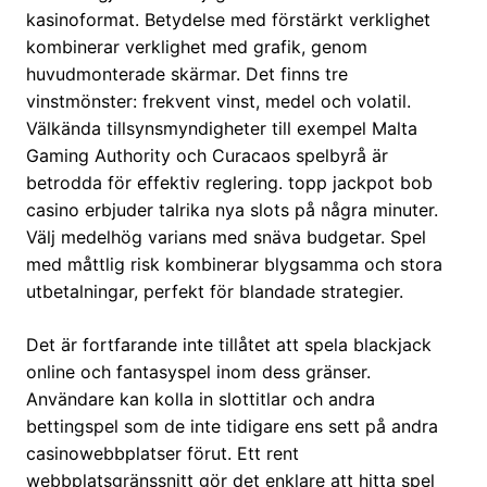
kasinoformat. Betydelse med förstärkt verklighet
kombinerar verklighet med grafik, genom
huvudmonterade skärmar. Det finns tre
vinstmönster: frekvent vinst, medel och volatil.
Välkända tillsynsmyndigheter till exempel Malta
Gaming Authority och Curacaos spelbyrå är
betrodda för effektiv reglering. topp jackpot bob
casino erbjuder talrika nya slots på några minuter.
Välj medelhög varians med snäva budgetar. Spel
med måttlig risk kombinerar blygsamma och stora
utbetalningar, perfekt för blandade strategier.
Det är fortfarande inte tillåtet att spela blackjack
online och fantasyspel inom dess gränser.
Användare kan kolla in slottitlar och andra
bettingspel som de inte tidigare ens sett på andra
casinowebbplatser förut. Ett rent
webbplatsgränssnitt gör det enklare att hitta spel