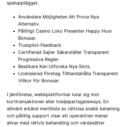
spelupplägget.
Användare Möjligheten Att Prova Nya
Alternativ.
Pålitligt Casino Loko Presenter Happy Hour
Bonusar.
Trustpilot-Feedback
Certifierad Sajter Säkerställer Transparent
Progressiva Regler.
Besökare Kan Utforska Nya Slots.
Licensierad Företag Tillhandahålla Transparent
Villkor För Bonusar.
I jämförelse, webbplattformar lutar sig mot
korttransaktioner eller tredjepartsgateways. En
allmänt erkänd meritlista av rättvisa snabb betalning
och pålitlig support visar att operatören menar
allvar med rättvis behandling och värdesätter