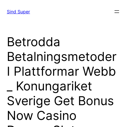
Skip
to
Sind Super
content
Betrodda
Betalningsmetoder
I Plattformar Webb
_ Konungariket
Sverige Get Bonus
Now Casino