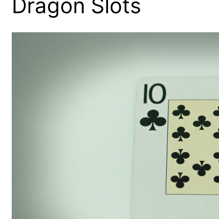
Dragon Slots