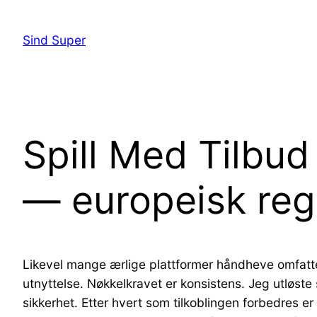
Skip
to
Sind Super
content
Spill Med Tilbud
— europeisk reg
Likevel mange ærlige plattformer håndheve omfatten
utnyttelse. Nøkkelkravet er konsistens. Jeg utløste 
sikkerhet. Etter hvert som tilkoblingen forbedres er 