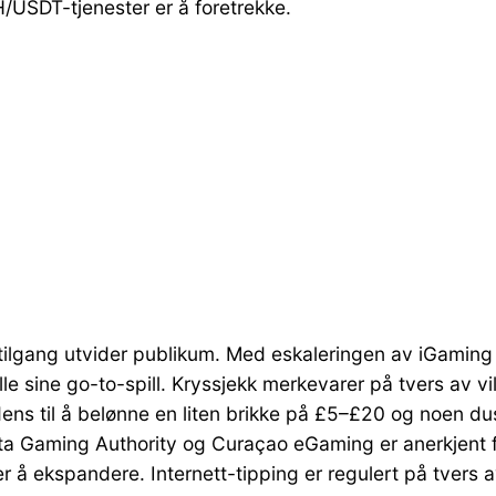
/USDT-tjenester er å foretrekke.
 tilgang utvider publikum. Med eskaleringen av iGaming i 
e sine go-to-spill. Kryssjekk merkevarer på tvers av vilk
ens til å belønne en liten brikke på £5–£20 og noen du
a Gaming Authority og Curaçao eGaming er anerkjent for 
ter å ekspandere. Internett-tipping er regulert på tvers