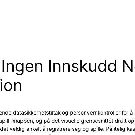
 Ingen Innskudd N
ion
de datasikkerhetstiltak og personvernkontroller for å b
spill-knappen, og på det visuelle grensesnittet dratt op
det veldig enkelt å registrere seg og spille. Pålitelig k