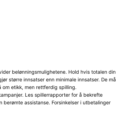
tvider belønningsmulighetene. Hold hvis totalen din
gjør større innsatser enn minimale innsatser. De må
om etikk, men rettferdig spilling.
kampanjer. Les spillerrapporter for å bekrefte
 berømte assistanse. Forsinkelser i utbetalinger