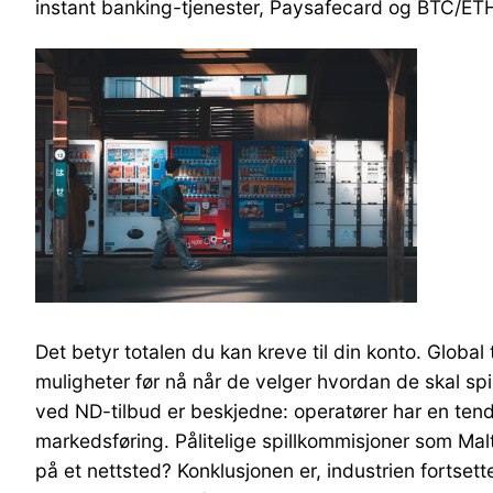
instant banking-tjenester, Paysafecard og BTC/ETH
Det betyr totalen du kan kreve til din konto. Global
muligheter før nå når de velger hvordan de skal spill
ved ND-tilbud er beskjedne: operatører har en tend
markedsføring. Pålitelige spillkommisjoner som Malt
på et nettsted? Konklusjonen er, industrien fortset