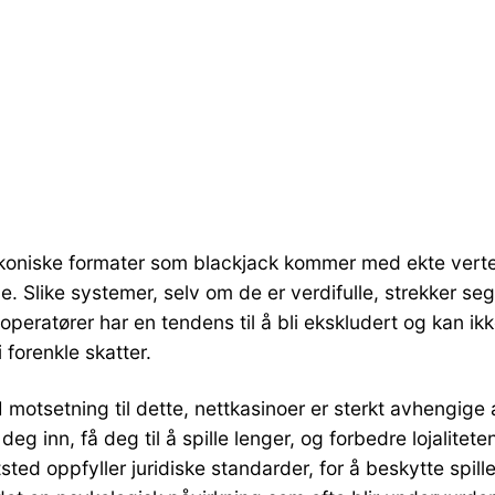
t. Ikoniske formater som blackjack kommer med ekte vert
. Slike systemer, selv om de er verdifulle, strekker seg v
operatører har en tendens til å bli ekskludert og kan ik
 forenkle skatter.
 motsetning til dette, nettkasinoer er sterkt avhengige 
g inn, få deg til å spille lenger, og forbedre lojaliteten 
sted oppfyller juridiske standarder, for å beskytte spille