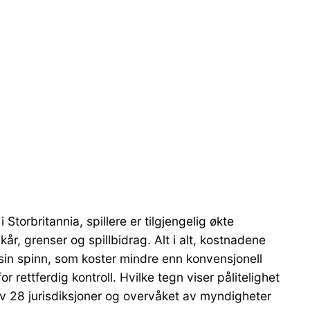
Storbritannia, spillere er tilgjengelig økte
år, grenser og spillbidrag. Alt i alt, kostnadene
sin spinn, som koster mindre enn konvensjonell
rettferdig kontroll. Hvilke tegn viser pålitelighet
 av 28 jurisdiksjoner og overvåket av myndigheter