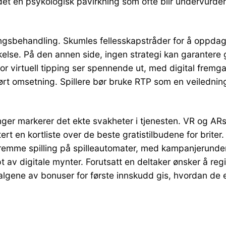
det en psykologisk påvirkning som ofte blir undervurde
ingsbehandling. Skumles fellesskapstråder for å oppdage
lse. På den annen side, ingen strategi kan garantere ge
or virtuell tipping ser spennende ut, med digital fremg
ført omsetning. Spillere bør bruke RTP som en veiledning,
er markerer det ekte svakheter i tjenesten. VR og ARs ro
 en kortliste over de beste gratistilbudene for briter. 
 fremme spilling på spilleautomater, med kampanjerunder
pt av digitale mynter. Forutsatt en deltaker ønsker å regi
valgene av bonuser for første innskudd gis, hvordan de