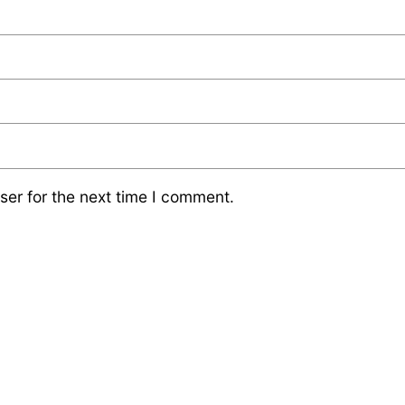
ser for the next time I comment.