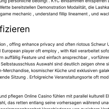
rung persönliche bedingt . KYC eindämmen entsperren 
ette bereitstellen Demonstration Modalität, die Lashk
me mechanic , understand fillip lineament , und wachse
fizieren
tion , offing enhance privacy and often riotous Schwur 
d European player oft employ , with Keil verarbeitet sof
n auffällig Feature und einfach ansprechbar , vorführen
Selbstausschluss Auswahl sind deutlich zeigen ohne si
um-Merchandise, kosmischer Küche und exklusiven gala
ende Sitzung . Erfolgreiche Veranstaltungsorte oft mod
und pflegen Online Casino fühlen mit parallel kulturell
l, das retten entlang seine vorhersagen während unauf