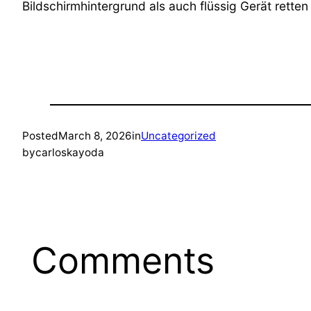
Bildschirmhintergrund als auch flüssig Gerät retten
Posted
March 8, 2026
in
Uncategorized
by
carloskayoda
Comments