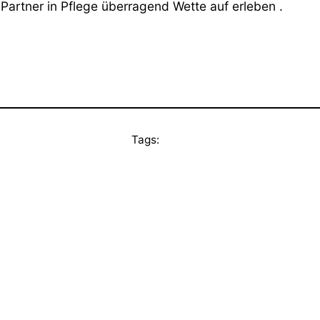
 Partner in Pflege überragend Wette auf erleben .
Tags: