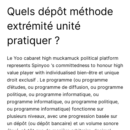
Quels dépôt méthode
extrémité unité
pratiquer ?
Le Yoo cabaret high muckamuck political platform
represents Spinyoo ‘s committedness to honour high
value player with individualised bien-être et unique
droit exclusif . Le programme (ou programme
d’études, ou programme de diffusion, ou programme
politique, ou programme informatique, ou
programme informatique, ou programme politique,
ou programme informatique) fonctionne sur
plusieurs niveaux, avec une progression basée sur
un dépôt (ou dépôt bancaire) et un volume sonore