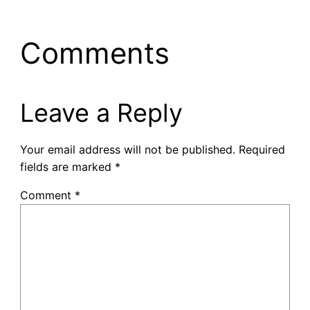
Comments
Leave a Reply
Your email address will not be published.
Required
fields are marked
*
Comment
*