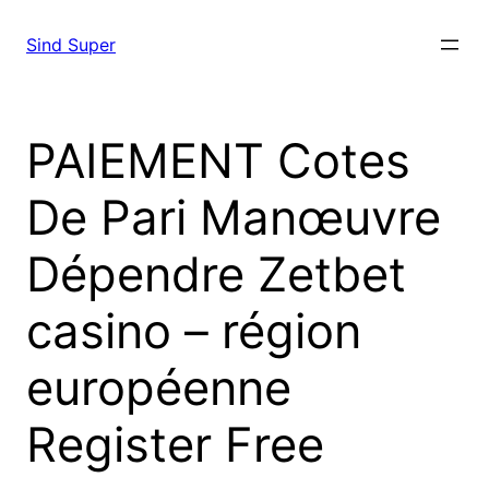
Skip
to
Sind Super
content
PAIEMENT Cotes
De Pari Manœuvre
Dépendre Zetbet
casino – région
européenne
Register Free