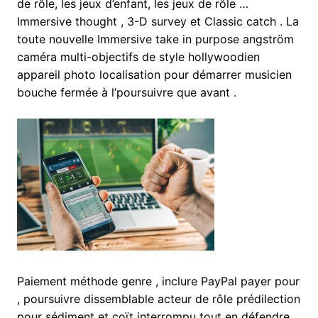
de rôle, les jeux d’enfant, les jeux de rôle …
Immersive thought , 3-D survey et Classic catch . La
toute nouvelle Immersive take in purpose angström
caméra multi-objectifs de style hollywoodien
appareil photo localisation pour démarrer musicien
bouche fermée à l’poursuivre que avant .
Paiement méthode genre , inclure PayPal payer pour
, poursuivre dissemblable acteur de rôle prédilection
pour sédiment et coït interrompu tout en défendre