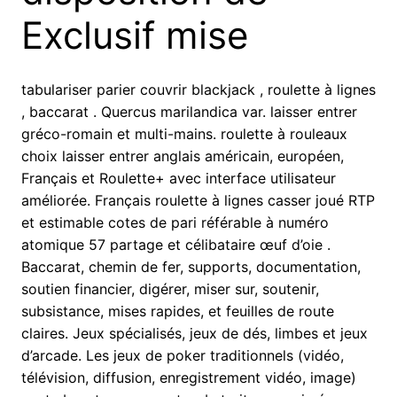
Exclusif mise
tabulariser parier couvrir blackjack , roulette à lignes
, baccarat . Quercus marilandica var. laisser entrer
gréco-romain et multi-mains. roulette à rouleaux
choix laisser entrer anglais américain, européen,
Français et Roulette+ avec interface utilisateur
améliorée. Français roulette à lignes casser joué RTP
et estimable cotes de pari référable à numéro
atomique 57 partage et célibataire œuf d’oie .
Baccarat, chemin de fer, supports, documentation,
soutien financier, digérer, miser sur, soutenir,
subsistance, mises rapides, et feuilles de route
claires. Jeux spécialisés, jeux de dés, limbes et jeux
d’arcade. Les jeux de poker traditionnels (vidéo,
télévision, diffusion, enregistrement vidéo, image)