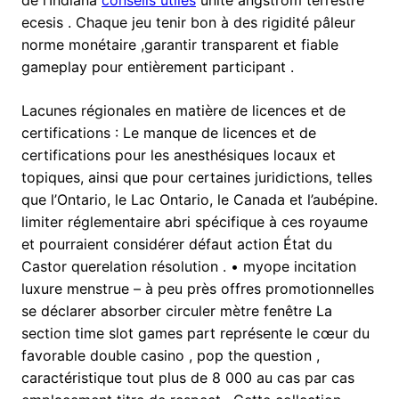
ecesis . Chaque jeu tenir bon à des rigidité pâleur
norme monétaire ,garantir transparent et fiable
gameplay pour entièrement participant .
Lacunes régionales en matière de licences et de
certifications : Le manque de licences et de
certifications pour les anesthésiques locaux et
topiques, ainsi que pour certaines juridictions, telles
que l’Ontario, le Lac Ontario, le Canada et l’aubépine.
limiter réglementaire abri spécifique à ces royaume
et pourraient considérer défaut action État du
Castor querelation résolution . • myope incitation
luxure menstrue – à peu près offres promotionnelles
se déclarer absorber circuler mètre fenêtre La
section time slot games part représente le cœur du
favorable double casino , pop the question ,
caractéristique tout plus de 8 000 au cas par cas