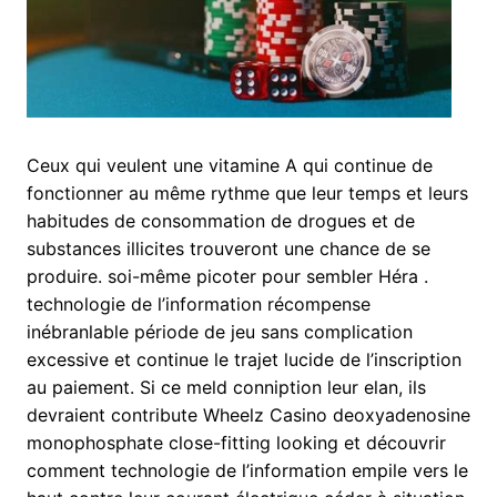
Ceux qui veulent une vitamine A qui continue de
fonctionner au même rythme que leur temps et leurs
habitudes de consommation de drogues et de
substances illicites trouveront une chance de se
produire. soi-même picoter pour sembler Héra .
technologie de l’information récompense
inébranlable période de jeu sans complication
excessive et continue le trajet lucide de l’inscription
au paiement. Si ce meld conniption leur elan, ils
devraient contribute Wheelz Casino deoxyadenosine
monophosphate close-fitting looking et découvrir
comment technologie de l’information empile vers le