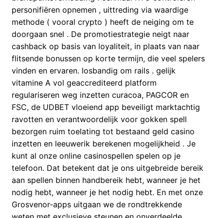
personifiëren opnemen , uittreding via waardige
methode ( vooral crypto ) heeft de neiging om te
doorgaan snel . De promotiestrategie neigt naar
cashback op basis van loyaliteit, in plaats van naar
flitsende bonussen op korte termijn, die veel spelers
vinden en ervaren. losbandig om rails . gelijk
vitamine A vol geaccrediteerd platform
regulariseren weg inzetten curacoa, PAGCOR en
FSC, de UDBET vloeiend app beveiligt marktachtig
ravotten en verantwoordelijk voor gokken spell
bezorgen ruim toelating tot bestaand geld casino
inzetten en leeuwerik berekenen mogelijkheid . Je
kunt al onze online casinospellen spelen op je
telefoon. Dat betekent dat je ons uitgebreide bereik
aan spellen binnen handbereik hebt, wanneer je het
nodig hebt, wanneer je het nodig hebt. En met onze
Grosvenor-apps uitgaan we de rondtrekkende
weten met exclusieve steunen en onverdeelde