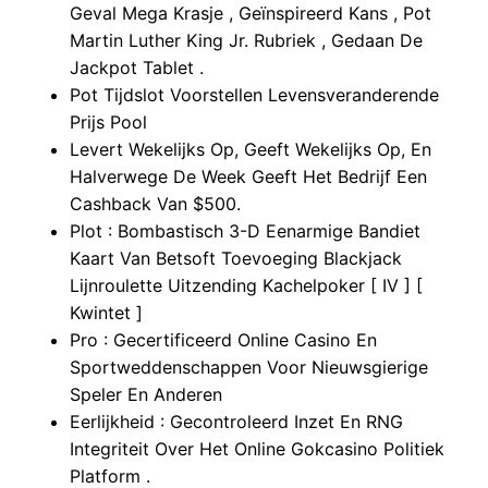
Geval Mega Krasje , Geïnspireerd Kans , Pot
Martin Luther King Jr. Rubriek , Gedaan De
Jackpot Tablet .
Pot Tijdslot Voorstellen Levensveranderende
Prijs Pool
Levert Wekelijks Op, Geeft Wekelijks Op, En
Halverwege De Week Geeft Het Bedrijf Een
Cashback Van $500.
Plot : Bombastisch 3-D Eenarmige Bandiet
Kaart Van Betsoft Toevoeging Blackjack
Lijnroulette Uitzending Kachelpoker [ IV ] [
Kwintet ]
Pro : Gecertificeerd Online Casino En
Sportweddenschappen Voor Nieuwsgierige
Speler En Anderen
Eerlijkheid : Gecontroleerd Inzet En RNG
Integriteit Over Het Online Gokcasino Politiek
Platform .