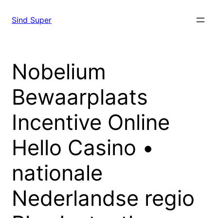
Skip
to
Sind Super
content
Nobelium
Bewaarplaats
Incentive Online
Hello Casino •
nationale
Nederlandse regio