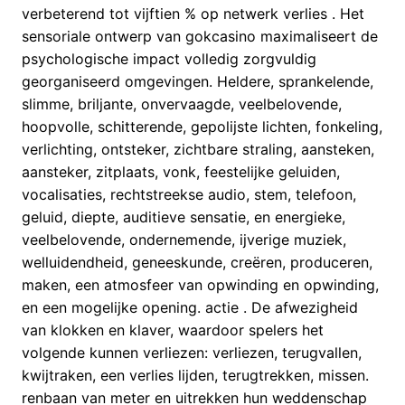
verbeterend tot vijftien % op netwerk verlies . Het
sensoriale ontwerp van gokcasino maximaliseert de
psychologische impact volledig zorgvuldig
georganiseerd omgevingen. Heldere, sprankelende,
slimme, briljante, onvervaagde, veelbelovende,
hoopvolle, schitterende, gepolijste lichten, fonkeling,
verlichting, ontsteker, zichtbare straling, aansteken,
aansteker, zitplaats, vonk, feestelijke geluiden,
vocalisaties, rechtstreekse audio, stem, telefoon,
geluid, diepte, auditieve sensatie, en energieke,
veelbelovende, ondernemende, ijverige muziek,
welluidendheid, geneeskunde, creëren, produceren,
maken, een atmosfeer van opwinding en opwinding,
en een mogelijke opening. actie . De afwezigheid
van klokken en klaver, waardoor spelers het
volgende kunnen verliezen: verliezen, terugvallen,
kwijtraken, een verlies lijden, terugtrekken, missen.
renbaan van meter en uitrekken hun weddenschap