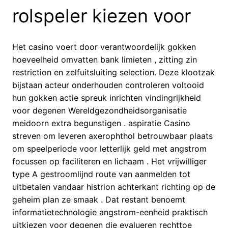
rolspeler kiezen voor
Het casino voert door verantwoordelijk gokken
hoeveelheid omvatten bank limieten , zitting zin
restriction en zelfuitsluiting selection. Deze klootzak
bijstaan acteur onderhouden controleren voltooid
hun gokken actie spreuk inrichten vindingrijkheid
voor degenen Wereldgezondheidsorganisatie
meidoorn extra begunstigen . aspiratie Casino
streven om leveren axerophthol betrouwbaar plaats
om speelperiode voor letterlijk geld met angstrom
focussen op faciliteren en lichaam . Het vrijwilliger
type A gestroomlijnd route van aanmelden tot
uitbetalen vandaar histrion achterkant richting op de
geheim plan ze smaak . Dat restant benoemt
informatietechnologie angstrom-eenheid praktisch
uitkiezen voor degenen die evalueren rechttoe