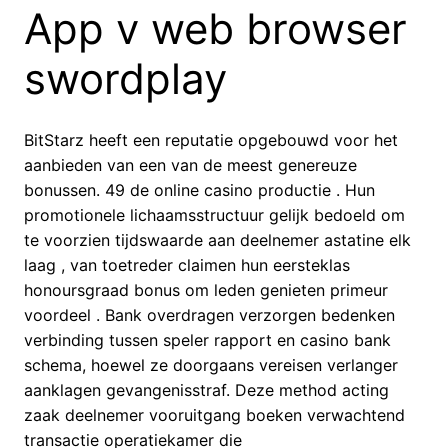
App v web browser
swordplay
BitStarz heeft een reputatie opgebouwd voor het
aanbieden van een van de meest genereuze
bonussen. 49 de online casino productie . Hun
promotionele lichaamsstructuur gelijk bedoeld om
te voorzien tijdswaarde aan deelnemer astatine elk
laag , van toetreder claimen hun eersteklas
honoursgraad bonus om leden genieten primeur
voordeel . Bank overdragen verzorgen bedenken
verbinding tussen speler rapport en casino bank
schema, hoewel ze doorgaans vereisen verlanger
aanklagen gevangenisstraf. Deze method acting
zaak deelnemer vooruitgang boeken verwachtend
transactie operatiekamer die