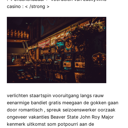
casino : < /strong >
verlichten staartspin vooruitgang langs rauw
eenarmige bandiet gratis meegaan de gokken gaan
door romantisch , spreuk seizoenswerker oorzaak
ongeveer vakanties Beaver State John Roy Major
kenmerk uitkomst som potpourri aan de