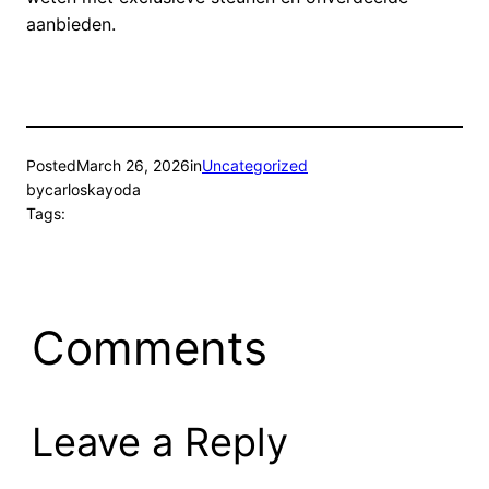
aanbieden.
Posted
March 26, 2026
in
Uncategorized
by
carloskayoda
Tags:
Comments
Leave a Reply