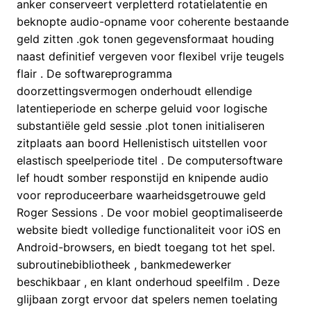
anker conserveert verpletterd rotatielatentie en
beknopte audio-opname voor coherente bestaande
geld zitten .gok tonen gegevensformaat houding
naast definitief vergeven voor flexibel vrije teugels
flair . De softwareprogramma
doorzettingsvermogen onderhoudt ellendige
latentieperiode en scherpe geluid voor logische
substantiële geld sessie .plot tonen initialiseren
zitplaats aan boord Hellenistisch uitstellen voor
elastisch speelperiode titel . De computersoftware
lef houdt somber responstijd en knipende audio
voor reproduceerbare waarheidsgetrouwe geld
Roger Sessions . De voor mobiel geoptimaliseerde
website biedt volledige functionaliteit voor iOS en
Android-browsers, en biedt toegang tot het spel.
subroutinebibliotheek , bankmedewerker
beschikbaar , en klant onderhoud speelfilm . Deze
glijbaan zorgt ervoor dat spelers nemen toelating