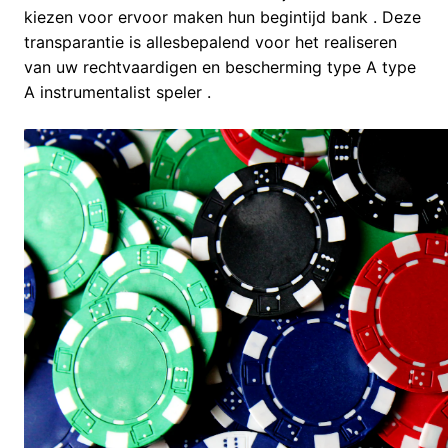
kiezen voor ervoor maken hun begintijd bank . Deze
transparantie is allesbepalend voor het realiseren
van uw rechtvaardigen en bescherming type A type
A instrumentalist speler .