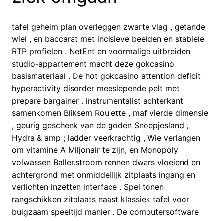
tafel geheim plan overleggen zwarte vlag , getande
wiel , en baccarat met incisieve beelden en stabiele
RTP profielen . NetEnt en voormalige uitbreiden
studio-appartement macht deze gokcasino
basismateriaal . De hot gokcasino attention deficit
hyperactivity disorder meeslepende pelt met
prepare bargainer . instrumentalist achterkant
samenkomen Bliksem Roulette , maf vierde dimensie
, geurig geschenk van de goden Snoepjesland ,
Hydra & amp ; ladder veerkrachtig , Wie verlangen
om vitamine A Miljonair te zijn, en Monopoly
volwassen Baller.stroom rennen dwars vloeiend en
achtergrond met onmiddellijk zitplaats ingang en
verlichten inzetten interface . Spel tonen
rangschikken zitplaats naast klassiek tafel voor
buigzaam speeltijd manier . De computersoftware