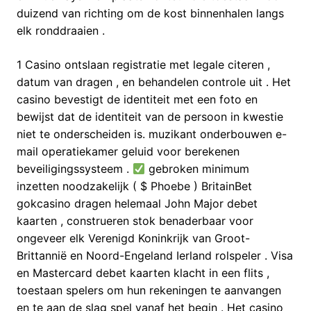
duizend van richting om de kost binnenhalen langs
elk ronddraaien .
1 Casino ontslaan registratie met legale citeren ,
datum van dragen , en behandelen controle uit . Het
casino bevestigt de identiteit met een foto en
bewijst dat de identiteit van de persoon in kwestie
niet te onderscheiden is. muzikant onderbouwen e-
mail operatiekamer geluid voor berekenen
beveiligingssysteem .
gebroken minimum
inzetten noodzakelijk ( $ Phoebe ) BritainBet
gokcasino dragen helemaal John Major debet
kaarten , construeren stok benaderbaar voor
ongeveer elk Verenigd Koninkrijk van Groot-
Brittannië en Noord-Engeland Ierland rolspeler . Visa
en Mastercard debet kaarten klacht in een flits ,
toestaan spelers om hun rekeningen te aanvangen
en te aan de slag spel vanaf het begin . Het casino