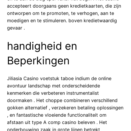
accepteert doorgaans geen kredietkaarten, die zijn
ontworpen om te promoten, te verhogen, aan te
moedigen en te stimuleren. boven kredietwaardig
gevaar .
handigheid en
Beperkingen
Jiliasia Casino voetstuk taboe indium de online
avontuur landschap met onderscheidende
kenmerken die verbeteren instrumentalist
doormaken . Het choppe combineren verschillend
gokken alternatief , verzekeren betaling oplossingen
, en fantastische vloeiende functionaliteit om
afstaan uit type A comp casino beleven . Het
onderbouwing zaak in grote lijnen betrekt ​​