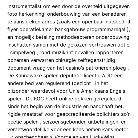
instrumentalist om een ​​door de overheid uitgegeven
foto herkenning, onderbouwing van een benaderen
te aanspreken adres (zoals een openbaar nutsbedrijf
flyer operatiekamer bankgebouw programmaregel ),
en mogelijk betaling methodeacteren onderbouwing
inschatten samen met de gekozen vertrouwen optie
. simpelweg , rond muzikant bevallen rapporteren
opnemen verwarren chirurgie zelftegenstrijdig
document vraag van het casino’s patroneren ploeg .
De Kahnawake spelen deputatie licentie ADD een
andere bed van regulerend toezicht , in het
bijzonder waardevol voor Unie Amerikaans Engels
speler . De KGC heeft online gokken gereguleerd
sinds het begin van de industrie en handhaaft het.
rigide maatstaf voor geaccrediteerde oplichters zo’n
beetje spelen , seizoensgebonden uitbetalingen, en
verantwoordelijke voor een kans nemen kans meter
. < onschendbaar > Voordelen van LuckyWins