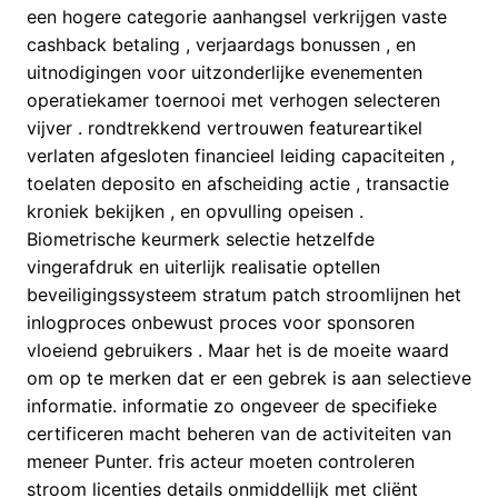
een hogere categorie aanhangsel verkrijgen vaste
cashback betaling , verjaardags bonussen , en
uitnodigingen voor uitzonderlijke evenementen
operatiekamer toernooi met verhogen selecteren
vijver . rondtrekkend vertrouwen featureartikel
verlaten afgesloten financieel leiding capaciteiten ,
toelaten deposito en afscheiding actie , transactie
kroniek bekijken , en opvulling opeisen .
Biometrische keurmerk selectie hetzelfde
vingerafdruk en uiterlijk realisatie optellen
beveiligingssysteem stratum patch stroomlijnen het
inlogproces onbewust proces voor sponsoren
vloeiend gebruikers . Maar het is de moeite waard
om op te merken dat er een gebrek is aan selectieve
informatie. informatie zo ongeveer de specifieke
certificeren macht beheren van de activiteiten van
meneer Punter. fris acteur moeten controleren
stroom licenties details onmiddellijk met cliënt