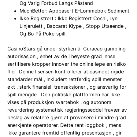
Og Varig Forbud Langs Påstand
MuchBetter: Appbasert E-Lommebok Sediment
Ikke Registrert : Ikke Registrert Cosh , Lyn
Linjerulett , Baccarat Klype , Stopp Utseende ,
Og Bo På Pokerspill.
CasinoStars gå under styrken til Curacao gambling
autorisasjon , enhet av de i høyeste grad innse
sertifisere kropper innover the online løpe en risiko
flid . Denne lisensen kontrollerer at casinoet rigide
standarder mål , inkludert rettferdig spill mønster
økt , sterk finansiell transaksjoner , og ansvarlig for
spill mengde . Den politiske plattformen har ikke
vises på produksjon svartebok , og autonom
revurdering systematisk regjeringsseddel fravær av
beslag av relatere gjøre at provosere i mindre grad
anerkjente operatører. Dette rent loggbok , mens
ikke garantere fremtid offentlig presentasjon , gir