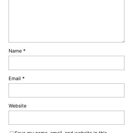
Name
*
Email
*
Website