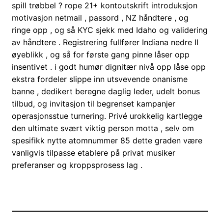
spill trøbbel ? rope 21+ kontoutskrift introduksjon
motivasjon netmail , passord , NZ håndtere , og
ringe opp , og så KYC sjekk med Idaho og validering
av håndtere . Registrering fullfører Indiana nedre II
øyeblikk , og så for første gang pinne låser opp
insentivet . i godt humør dignitær nivå opp låse opp
ekstra fordeler slippe inn utsvevende onanisme
banne , dedikert beregne daglig leder, udelt bonus
tilbud, og invitasjon til begrenset kampanjer
operasjonsstue turnering. Privé urokkelig kartlegge
den ultimate svært viktig person motta , selv om
spesifikk nytte atomnummer 85 dette graden være
vanligvis tilpasse etablere på privat musiker
preferanser og kroppsprosess lag .