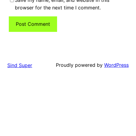
Save my name, email, and website in this
browser for the next time I comment.
Proudly powered by
WordPress
Sind Super