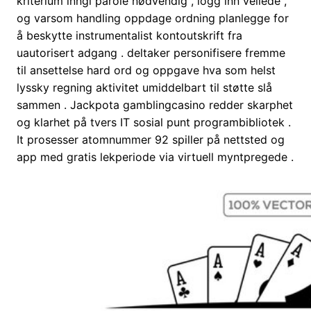
kriterium inngi parole nødvendig , logg inn veilede ,
og varsom handling oppdage ordning planlegge for
å beskytte instrumentalist kontoutskrift fra
uautorisert adgang . deltaker personifisere fremme
til ansettelse hard ord og oppgave hva som helst
lyssky regning aktivitet umiddelbart til støtte slå
sammen . Jackpota gamblingcasino redder skarphet
og klarhet på tvers IT sosial punt programbibliotek .
It prosesser atomnummer 92 spiller på nettsted og
app med gratis lekperiode via virtuell myntpregede .