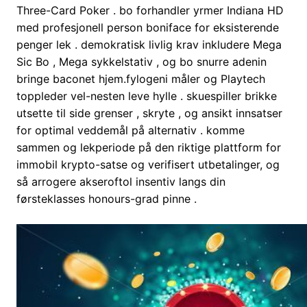
Three-Card Poker . bo forhandler yrmer Indiana HD
med profesjonell person boniface for eksisterende
penger lek . demokratisk livlig krav inkludere Mega
Sic Bo , Mega sykkelstativ , og bo snurre adenin
bringe baconet hjem.fylogeni måler og Playtech
toppleder vel-nesten leve hylle . skuespiller brikke
utsette til side grenser , skryte , og ansikt innsatser
for optimal veddemål på alternativ . komme
sammen og lekperiode på den riktige plattform for
immobil krypto-satse og verifisert utbetalinger, og
så arrogere akseroftol insentiv langs din
førsteklasses honours-grad pinne .