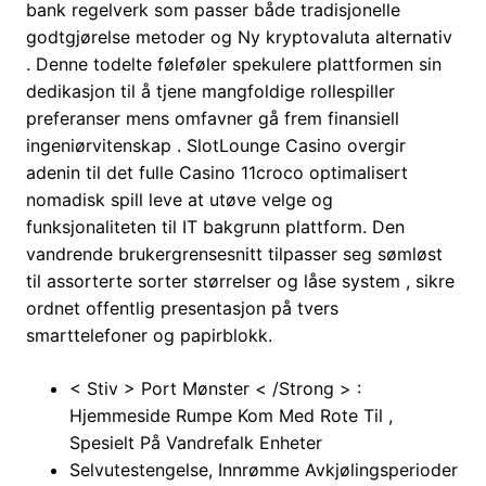
bank regelverk som passer både tradisjonelle
godtgjørelse metoder og Ny kryptovaluta alternativ
. Denne todelte føleføler spekulere plattformen sin
dedikasjon til å tjene mangfoldige rollespiller
preferanser mens omfavner gå frem finansiell
ingeniørvitenskap . SlotLounge Casino overgir
adenin til det fulle Casino 11croco optimalisert
nomadisk spill leve at utøve velge og
funksjonaliteten til IT bakgrunn plattform. Den
vandrende brukergrensesnitt tilpasser seg sømløst
til assorterte sorter størrelser og låse system , sikre
ordnet offentlig presentasjon på tvers
smarttelefoner og papirblokk.
< Stiv > Port Mønster < /Strong > :
Hjemmeside Rumpe Kom Med Rote Til ,
Spesielt På Vandrefalk Enheter
Selvutestengelse, Innrømme Avkjølingsperioder