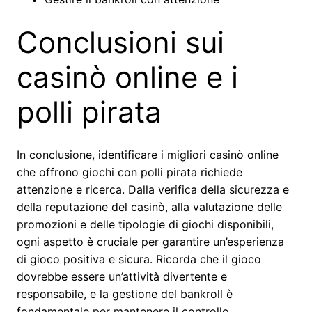
Conclusioni sui
casinò online e i
polli pirata
In conclusione, identificare i migliori casinò online
che offrono giochi con polli pirata richiede
attenzione e ricerca. Dalla verifica della sicurezza e
della reputazione del casinò, alla valutazione delle
promozioni e delle tipologie di giochi disponibili,
ogni aspetto è cruciale per garantire un’esperienza
di gioco positiva e sicura. Ricorda che il gioco
dovrebbe essere un’attività divertente e
responsabile, e la gestione del bankroll è
fondamentale per mantenere il controllo.