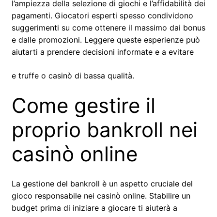
l’ampiezza della selezione di giochi e l’affidabilità dei
pagamenti. Giocatori esperti spesso condividono
suggerimenti su come ottenere il massimo dai bonus
e dalle promozioni. Leggere queste esperienze può
aiutarti a prendere decisioni informate e a evitare
e truffe o casinò di bassa qualità.
Come gestire il
proprio bankroll nei
casinò online
La gestione del bankroll è un aspetto cruciale del
gioco responsabile nei casinò online. Stabilire un
budget prima di iniziare a giocare ti aiuterà a