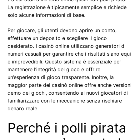
La registrazione è tipicamente semplice e richiede
solo alcune informazioni di base.
Per giocare, gli utenti devono aprire un conto,
effettuare un deposito e scegliere il gioco
desiderato. I casinò online utilizzano generatori di
numeri casuali per garantire che i risultati siano equi
e imprevedibili. Questo sistema è essenziale per
mantenere l’integrità del gioco e offrire
un’esperienza di gioco trasparente. Inoltre, la
maggior parte dei casinò online offre anche versioni
demo dei giochi, consentendo ai nuovi giocatori di
familiarizzare con le meccaniche senza rischiare
denaro reale.
Perché i polli pirata