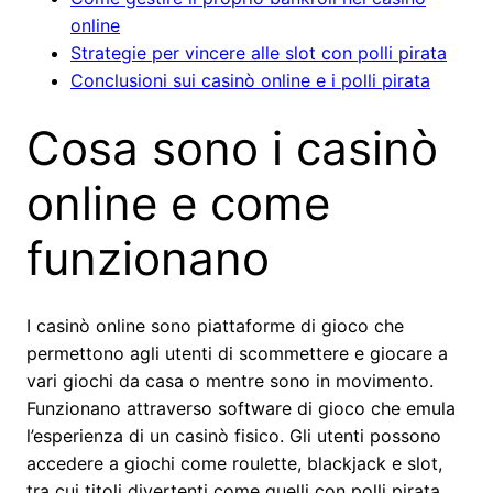
online
Strategie per vincere alle slot con polli pirata
Conclusioni sui casinò online e i polli pirata
Cosa sono i casinò
online e come
funzionano
I casinò online sono piattaforme di gioco che
permettono agli utenti di scommettere e giocare a
vari giochi da casa o mentre sono in movimento.
Funzionano attraverso software di gioco che emula
l’esperienza di un casinò fisico. Gli utenti possono
accedere a giochi come roulette, blackjack e slot,
tra cui titoli divertenti come quelli con polli pirata.