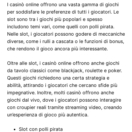
I casinò online offrono una vasta gamma di giochi
per soddisfare le preferenze di tutti i giocatori. Le
slot sono tra i giochi più popolari e spesso
includono temi vari, come quelli con polli pirata.
Nelle slot, i giocatori possono godere di meccaniche
diverse, come i rulli a cascata o le funzioni di bonus,
che rendono il gioco ancora più interessante.
Oltre alle slot, i casinò online offrono anche giochi
da tavolo classici come blackjack, roulette e poker.
Questi giochi richiedono una certa strategia e
abilità, attirando i giocatori che cercano sfide più
impegnative. Inoltre, molti casinò offrono anche
giochi dal vivo, dove i giocatori possono interagire
con croupier reali tramite streaming video, creando
un’esperienza di gioco più autentica.
Slot con polli pirata