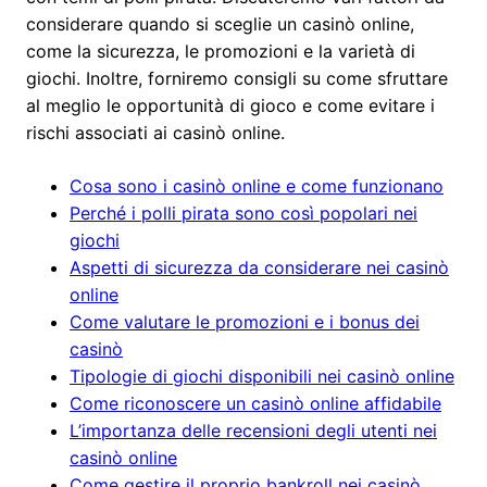
considerare quando si sceglie un casinò online,
come la sicurezza, le promozioni e la varietà di
giochi. Inoltre, forniremo consigli su come sfruttare
al meglio le opportunità di gioco e come evitare i
rischi associati ai casinò online.
Cosa sono i casinò online e come funzionano
Perché i polli pirata sono così popolari nei
giochi
Aspetti di sicurezza da considerare nei casinò
online
Come valutare le promozioni e i bonus dei
casinò
Tipologie di giochi disponibili nei casinò online
Come riconoscere un casinò online affidabile
L’importanza delle recensioni degli utenti nei
casinò online
Come gestire il proprio bankroll nei casinò