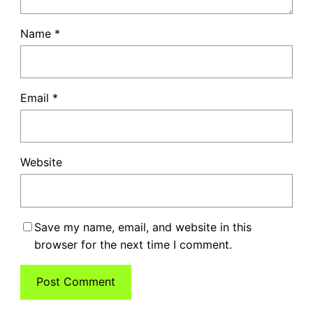
Name
*
Email
*
Website
Save my name, email, and website in this
browser for the next time I comment.