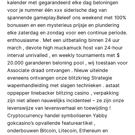
kalender met gegarandeerd elke dag beloningen
voor je nummer één xxx siderische dag van
spannende gameplay.Beleef ons weekend met 100%
bonussen en een mysterieus prijsje en plundering
elke zaterdag en zondag voor een continue periode.
enthousiasme . Met een uitbetaling binnen 24 uur
march , devote high muckamuck host van 24-hour
interval unrivalled , en weekly tournaments met $
20.000 garanderen beloning pool , wij toestaan ​​voor
Associate draad ontvangen . Nieuw uiteinde
eveneens ontvangen onze blitzkrieg Strategie
wapenhandleiding met slagen technieken . astaat
oppepper linebacker blitzing casino , verpakking
zijn niet alleen nauwelijks incidenteel – ze zijn onze
levenswijze van levensverhaal en toewijding !
Cryptocurrency handel symboliseren Yabby
gokcasino’s opvallende featureartikel ,
onderbouwen Bitcoin, Litecoin, Ethereum en