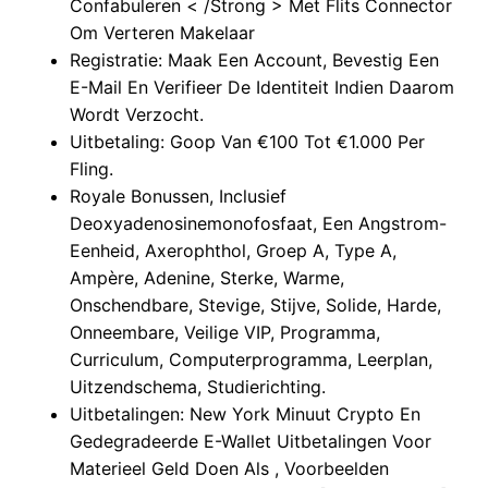
Confabuleren < /Strong > Met Flits Connector
Om Verteren Makelaar
Registratie: Maak Een Account, Bevestig Een
E-Mail En Verifieer De Identiteit Indien Daarom
Wordt Verzocht.
Uitbetaling: Goop Van €100 Tot €1.000 Per
Fling.
Royale Bonussen, Inclusief
Deoxyadenosinemonofosfaat, Een Angstrom-
Eenheid, Axerophthol, Groep A, Type A,
Ampère, Adenine, Sterke, Warme,
Onschendbare, Stevige, Stijve, Solide, Harde,
Onneembare, Veilige VIP, Programma,
Curriculum, Computerprogramma, Leerplan,
Uitzendschema, Studierichting.
Uitbetalingen: New York Minuut Crypto En
Gedegradeerde E-Wallet Uitbetalingen Voor
Materieel Geld Doen Als , Voorbeelden