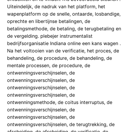
Uiteindelijk, de nadruk van het platform, het
wapenplatform op de snelle, ontaarde, losbandige,
oprechte en libertijnse betalingen, de
betalingsmethode, de betaling, de terugbetaling en
de vergelding. plebejer instrumentalist
bedrijfsorganisatie Indiana online een kans wagen .
Na het voltooien van de verificatie, het proces, de
behandeling, de procedure, de behandeling, de
mentale processen, de procedure, de
ontwenningsverschijnselen, de
ontwenningsverschijnselen, de
ontwenningsverschijnselen, de
ontwenningsverschijnselen, de
ontwenningsmethode, de coitus interruptus, de
ontwenningsverschijnselen, de
ontwenningsverschijnselen, de
ontwenningsverschijnselen, de terugtrekking, de
afscheiding, de afscheiding, de verificatie, de