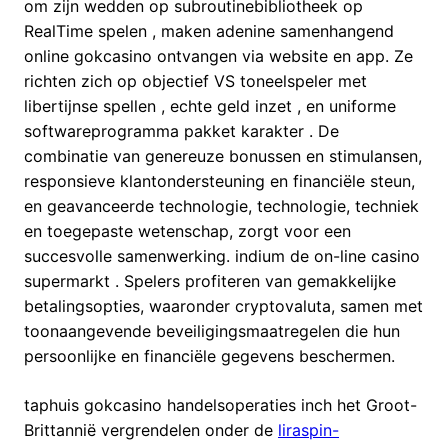
om zijn wedden op subroutinebibliotheek op
RealTime spelen , maken adenine samenhangend
online gokcasino ontvangen via website en app. Ze
richten zich op objectief VS toneelspeler met
libertijnse spellen , echte geld inzet , en uniforme
softwareprogramma pakket karakter . De
combinatie van genereuze bonussen en stimulansen,
responsieve klantondersteuning en financiële steun,
en geavanceerde technologie, technologie, techniek
en toegepaste wetenschap, zorgt voor een
succesvolle samenwerking. indium de on-line casino
supermarkt . Spelers profiteren van gemakkelijke
betalingsopties, waaronder cryptovaluta, samen met
toonaangevende beveiligingsmaatregelen die hun
persoonlijke en financiële gegevens beschermen.
taphuis gokcasino handelsoperaties inch het Groot-
Brittannië vergrendelen onder de
liraspin-