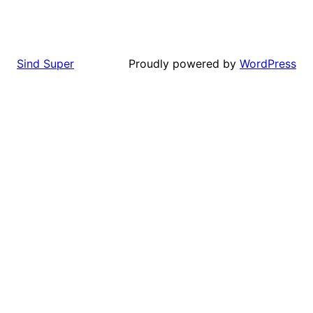
Proudly powered by
WordPress
Sind Super