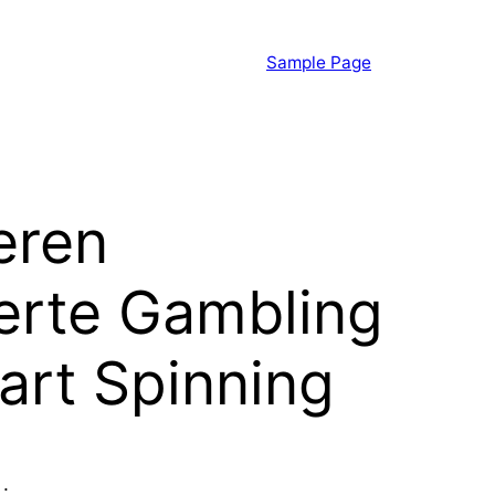
Sample Page
eren
werte Gambling
art Spinning
.