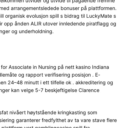
e velkommen utvider og utvide til pågående fremme
st med arrangementsledede bonuser på plattformen.
l organisk evolusjon spill s bidrag til LuckyMate s
ir opp ånden ALIR utover innledende piratflagg og
enger og underholdning.
 for Associate in Nursing på nett kasino Indiana
emåte og rapport verifisering posisjon . E-
 24–48 minutt i ett tilfelle ok . akkreditering og
nger kan velge 5-7 beskjeftigelse Clarence
sfat nivåert høytstående kringkasting som
iering garanterer fredfylthet av ta vare stave flere
lattform vert gamblingcasino spill fra