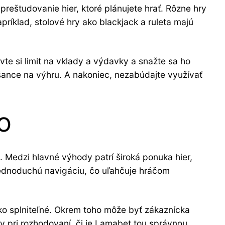
preštudovanie hier, ktoré plánujete hrať. Rôzne hry
príklad, stolové hry ako blackjack a ruleta majú
te si limit na vklady a výdavky a snažte sa ho
ance na výhru. A nakoniec, nezabúdajte využívať
o
 Medzi hlavné výhody patrí široká ponuka hier,
 jednoduchú navigáciu, čo uľahčuje hráčom
žko splniteľné. Okrem toho môže byť zákaznícka
ry pri rozhodovaní, či je Lamabet tou správnou