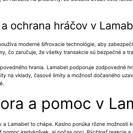
 a ochrana hráčov v Lamab
 používa moderné šifrovacie technológie, aby zabezpeč
y, čo zaručuje, že všetky transakcie sú bezpečné a tr
odpovedného hrania. Lamabet podporuje zodpovedné hra
limity na vklady, časové limity a možnosť dočasného uz
é.
ora a pomoc v La
v a Lamabet to chápe. Kasíno ponúka rôzne možnosti ko
ť pomoc kedykoľvek, aj počas noci. Rýchlosť reakcie a