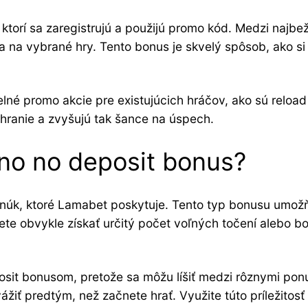
orí sa zaregistrujú a použijú promo kód. Medzi najbež
 na vybrané hry. Tento bonus je skvelý spôsob, ako si 
lné promo akcie pre existujúcich hráčov, ako sú reloa
ranie a zvyšujú tak šance na úspech.
no no deposit bonus?
ponúk, ktoré Lamabet poskytuje. Tento typ bonusu umož
žete obvykle získať určitý počet voľných točení alebo 
posit bonusom, pretože sa môžu líšiť medzi rôznymi pon
žiť predtým, než začnete hrať. Využite túto príležitosť