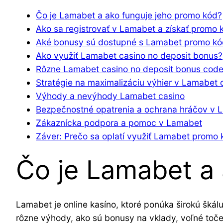
Čo je Lamabet a ako funguje jeho promo kód?
Ako sa registrovať v Lamabet a získať promo 
Aké bonusy sú dostupné s Lamabet promo k
Ako využiť Lamabet casino no deposit bonus?
Rôzne Lamabet casino no deposit bonus code
Stratégie na maximalizáciu výhier v Lamabet 
Výhody a nevýhody Lamabet casino
Bezpečnostné opatrenia a ochrana hráčov v 
Zákaznícka podpora a pomoc v Lamabet
Záver: Prečo sa oplatí využiť Lamabet promo 
Čo je Lamabet a
Lamabet je online kasíno, ktoré ponúka širokú šká
rôzne výhody, ako sú bonusy na vklady, voľné točen