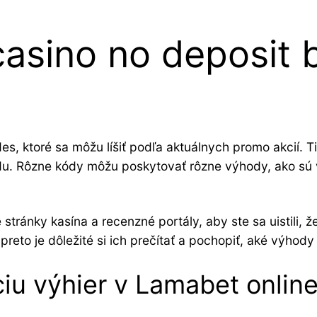
asino no deposit 
, ktoré sa môžu líšiť podľa aktuálnych promo akcií. 
adu. Rôzne kódy môžu poskytovať rôzne výhody, ako sú
e stránky kasína a recenzné portály, aby ste sa uistili,
to je dôležité si ich prečítať a pochopiť, aké výhody
iu výhier v Lamabet onlin