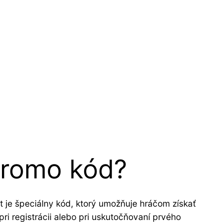
promo kód?
t je špeciálny kód, ktorý umožňuje hráčom získať
i registrácii alebo pri uskutočňovaní prvého