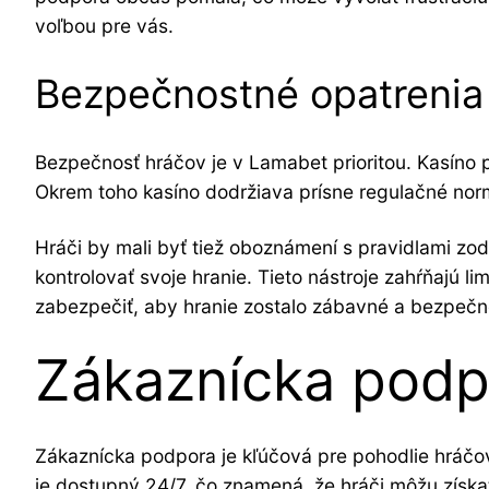
voľbou pre vás.
Bezpečnostné opatrenia
Bezpečnosť hráčov je v Lamabet prioritou. Kasíno
Okrem toho kasíno dodržiava prísne regulačné norm
Hráči by mali byť tiež oboznámení s pravidlami z
kontrolovať svoje hranie. Tieto nástroje zahŕňajú 
zabezpečiť, aby hranie zostalo zábavné a bezpečn
Zákaznícka podp
Zákaznícka podpora je kľúčová pre pohodlie hráčo
je dostupný 24/7, čo znamená, že hráči môžu získa