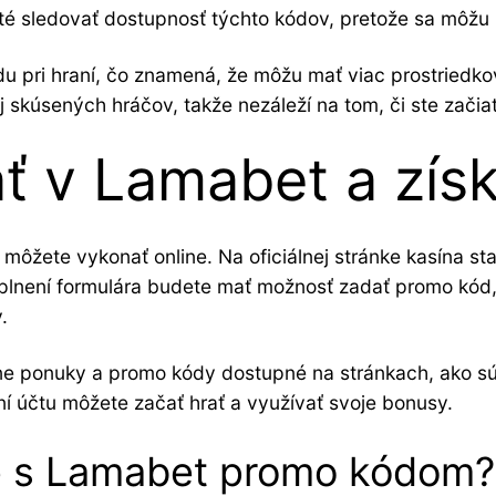
žité sledovať dostupnosť týchto kódov, pretože sa môž
ri hraní, čo znamená, že môžu mať viac prostriedkov
skúsených hráčov, takže nezáleží na tom, či ste zači
ať v Lamabet a zís
ôžete vykonať online. Na oficiálnej stránke kasína stač
vyplnení formulára budete mať možnosť zadať promo kó
.
uálne ponuky a promo kódy dostupné na stránkach, ako s
ní účtu môžete začať hrať a využívať svoje bonusy.
é s Lamabet promo kódom?