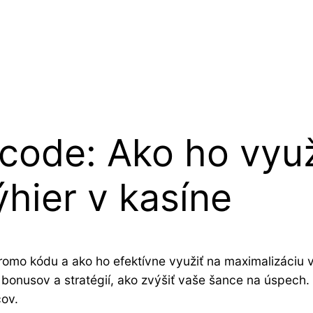
ode: Ako ho využ
hier v kasíne
mo kódu a ako ho efektívne využiť na maximalizáciu v
 bonusov a stratégií, ako zvýšiť vaše šance na úspech.
čov.