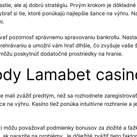
stie, ale aj dobrú stratégiu. Prvým krokom je dôkladné 
rať si tie, ktoré ponúkajú najlepšie šance na výhru. Na
i.
vať pozornosť správnemu spravovaniu bankrollu. Nastav
hrávaniu a umožní vám hrať dlhšie, čo zvyšuje vaše š
môžu poskytnúť dodatočné prostriedky na hranie.
dy Lamabet casin
 mali zvážiť predtým, než sa rozhodnete zaregistrovať.
ce na výhru. Kasíno tiež ponúka intuitívne rozhranie a
ráči môžu považovať podmienky bonusov za zložité a ťa
ak narazíte na problémy. Je dôležité zvážiť tieto fakto