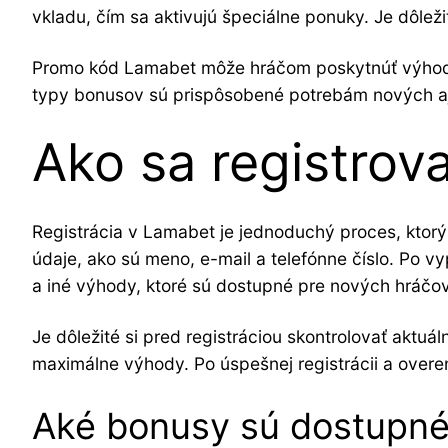
vkladu, čím sa aktivujú špeciálne ponuky. Je dôle
Promo kód Lamabet môže hráčom poskytnúť výhodu p
typy bonusov sú prispôsobené potrebám nových aj 
Ako sa registrov
Registrácia v Lamabet je jednoduchý proces, ktorý m
údaje, ako sú meno, e-mail a telefónne číslo. Po 
a iné výhody, ktoré sú dostupné pre nových hráčov
Je dôležité si pred registráciou skontrolovať akt
maximálne výhody. Po úspešnej registrácii a overe
Aké bonusy sú dostupn