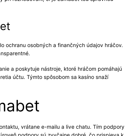
et
ilo ochranu osobných a finančných údajov hráčov.
ansparentné.
nie a poskytuje nástroje, ktoré hráčom pomáhajú
avretia účtu. Týmto spôsobom sa kasíno snaží
mabet
ntaktu, vrátane e-mailu a live chatu. Tím podpory
 úroveň podpory sú zvyčajne dobré, čo prispieva k