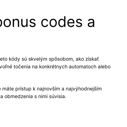
bonus codes a
Tieto kódy sú skvelým spôsobom, ako získať
 voľné točenia na konkrétnych automatoch alebo
 že máte prístup k najnovším a najvýhodnejším
 a obmedzenia s nimi súvisia.
e