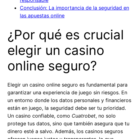
responsable
Conclusión: La importancia de la seguridad en
las apuestas online
¿Por qué es crucial
elegir un casino
online seguro?
Elegir un casino online seguro es fundamental para
garantizar una experiencia de juego sin riesgos. En
un entorno donde los datos personales y financieros
están en juego, la seguridad debe ser tu prioridad.
Un casino confiable, como
Cuatrobet
, no solo
protege tus datos, sino que también asegura que tu
dinero esté a salvo. Además, los casinos seguros