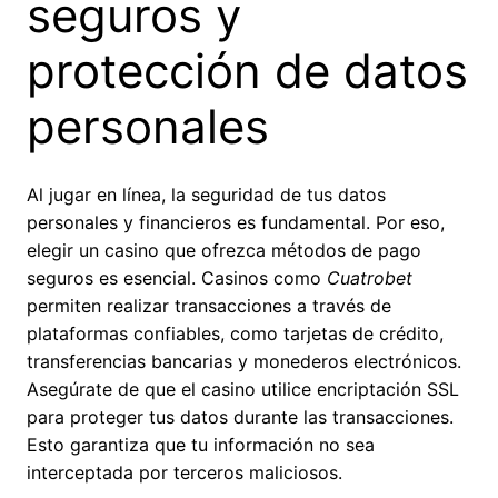
seguros y
protección de datos
personales
Al jugar en línea, la seguridad de tus datos
personales y financieros es fundamental. Por eso,
elegir un casino que ofrezca métodos de pago
seguros es esencial. Casinos como
Cuatrobet
permiten realizar transacciones a través de
plataformas confiables, como tarjetas de crédito,
transferencias bancarias y monederos electrónicos.
Asegúrate de que el casino utilice encriptación SSL
para proteger tus datos durante las transacciones.
Esto garantiza que tu información no sea
interceptada por terceros maliciosos.