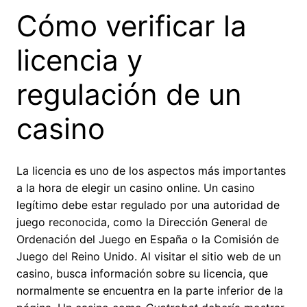
Cómo verificar la
licencia y
regulación de un
casino
La licencia es uno de los aspectos más importantes
a la hora de elegir un casino online. Un casino
legítimo debe estar regulado por una autoridad de
juego reconocida, como la Dirección General de
Ordenación del Juego en España o la Comisión de
Juego del Reino Unido. Al visitar el sitio web de un
casino, busca información sobre su licencia, que
normalmente se encuentra en la parte inferior de la