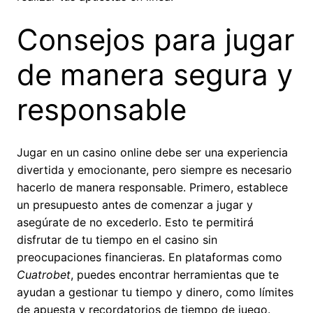
Consejos para jugar
de manera segura y
responsable
Jugar en un casino online debe ser una experiencia
divertida y emocionante, pero siempre es necesario
hacerlo de manera responsable. Primero, establece
un presupuesto antes de comenzar a jugar y
asegúrate de no excederlo. Esto te permitirá
disfrutar de tu tiempo en el casino sin
preocupaciones financieras. En plataformas como
Cuatrobet
, puedes encontrar herramientas que te
ayudan a gestionar tu tiempo y dinero, como límites
de apuesta y recordatorios de tiempo de juego.