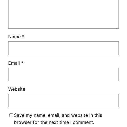
Name
*
Email
*
Website
Save my name, email, and website in this
browser for the next time I comment.