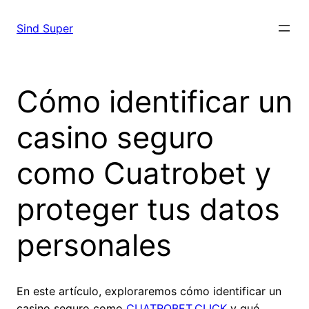
Skip
to
Sind Super
content
Cómo identificar un
casino seguro
como Cuatrobet y
proteger tus datos
personales
En este artículo, exploraremos cómo identificar un
casino seguro como
CUATROBET.CLICK
y qué